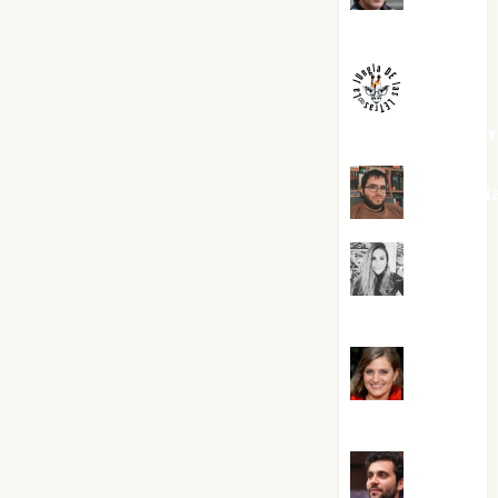
Melgarejo
jungladelaslet
Kiko Pri
Mar
Carrillo
Mari
Carmen Pérez
Maxi