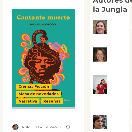
Autores d
la Jungla
Adoraci
Negre Pujol
Angie
Ballester
Aura
Ciencia Ficción
Mesa de novedades
Metzeri
Narrativa
Reseñas
Altamirano Sol
Cantante muerto
Aurelio R
AURELIO R. SILVANO