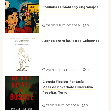
Columnas
Hombres y engranajes
Ya no confiamos ni en lo que
nos gusta
26 DE JULIO DE 2026
0
Atenea entre las letras
Columnas
Versos y relatos de libertad: el
canto a la conciencia de la
escritora peruana Sol del
Risco
25 DE JULIO DE 2026
0
Ciencia Ficción
Fantasía
Mesa de novedades
Narrativa
Reseñas
Terror
Lo que no veo en el bosque
15 DE JULIO DE 2026
0