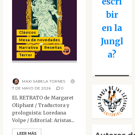
escri
bir
en la
Clásicos
Jungl
Mesa de novedades
Narrativa
Reseñas
a?
Terror
El retrato
MAXI SABELA TORNES
7 DE MAYO DE 2026
0
EL RETRATO de Margaret
Oliphant / Traductora y
prologuista: Loredana
Volpe / Editorial: Aristas...
LEER MÁS