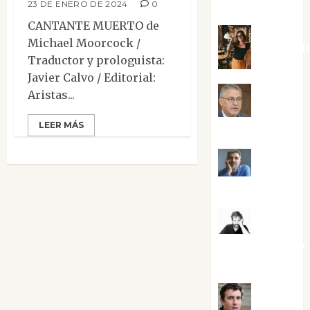
Silvano
23 DE ENERO DE 2024
0
CANTANTE MUERTO de
Michael Moorcock /
Eva Frai
Traductor y prologuista:
Javier Calvo / Editorial:
Aristas...
Jesús
LEER MÁS
Cuenca Torres
Joaquín
Rández Ramos
José
Antonio Castro
Cebrián
Juanjo