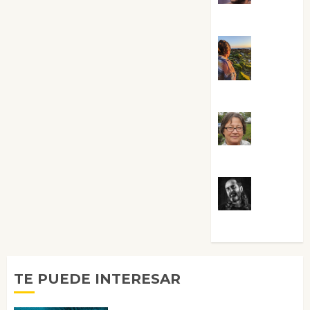
Sabela Tornes
Noa
Guardia
Rosa
Villalejos
Víctor
Morata
TE PUEDE INTERESAR