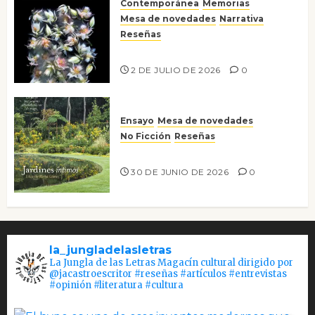
Contemporánea
Memorias
Mesa de novedades
Narrativa
Reseñas
Tienes que mirar
2 DE JULIO DE 2026
0
Ensayo
Mesa de novedades
No Ficción
Reseñas
Jardines íntimos
30 DE JUNIO DE 2026
0
la_jungladelasletras
La Jungla de las Letras Magacín cultural dirigido por
@jacastroescritor #reseñas #artículos #entrevistas
#opinión #literatura #cultura