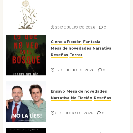
Versos y relatos de libertad: el
canto a la conciencia de la
escritora peruana Sol del
Risco
25 DE JULIO DE 2026
0
Ciencia Ficción
Fantasía
Mesa de novedades
Narrativa
Reseñas
Terror
Lo que no veo en el bosque
15 DE JULIO DE 2026
0
Ensayo
Mesa de novedades
Narrativa
No Ficción
Reseñas
¡No la líes!
6 DE JULIO DE 2026
0