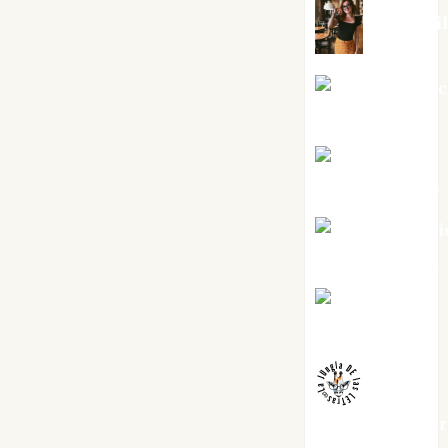
Eva Frai
Jesús Cuen
Torres
Joaquín
Rández Ramos
José Antoni
Castro Cebrián
Juanjo
Melgarejo
jungladelaslet