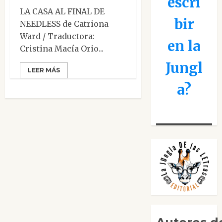
escri
LA CASA AL FINAL DE
bir
NEEDLESS de Catriona
Ward / Traductora:
en la
Cristina Macía Orio...
Jungl
LEER MÁS
a?