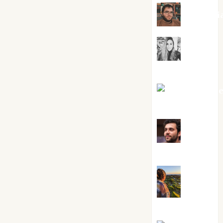
Kiko Pri
Mar
Carrillo
Mari Carm
Pérez
Maxi
Sabela Tornes
Noa
Guardia