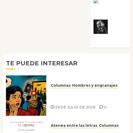
Rosa
Villalejos
Víctor
Morata
TE PUEDE INTERESAR
Columnas
Hombres y engranajes
Ya no confiamos ni en lo que
nos gusta
26 DE JULIO DE 2026
0
Atenea entre las letras
Columnas