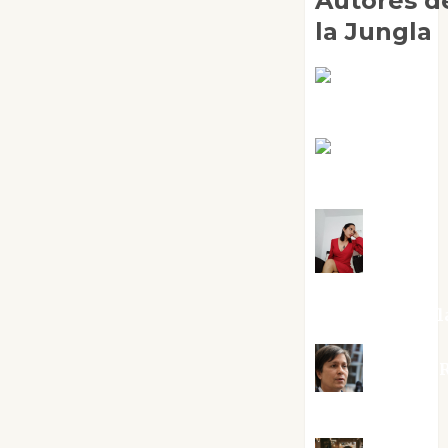
Autores d
la Jungla
Adoración
Negre Pujol
Angie
Ballester
Aura
Metzeri
Altamirano Sol
Aurelio R
Silvano