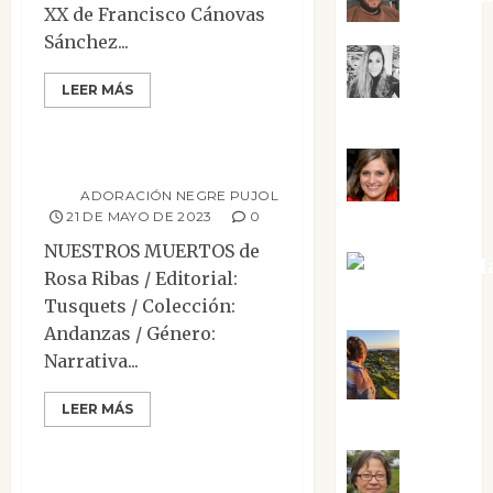
XX de Francisco Cánovas
Mesa de novedades
Sánchez...
Narrativa
Mar
Novela Negra y Policiaca
LEER MÁS
Reseñas
Carrillo
Nuestros muertos
Mari
ADORACIÓN NEGRE PUJOL
21 DE MAYO DE 2023
0
Carmen Pérez
NUESTROS MUERTOS de
Maxi Sabel
Rosa Ribas / Editorial:
Tornes
Tusquets / Colección:
Andanzas / Género:
Narrativa...
Noa
Ensayo
Mesa de novedades
LEER MÁS
Guardia
Reseñas
Eso no estaba en
Rosa