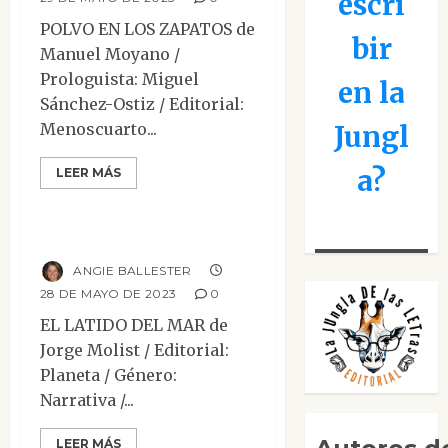
escri
POLVO EN LOS ZAPATOS de
bir
Manuel Moyano /
Prologuista: Miguel
en la
Sánchez-Ostiz / Editorial:
Menoscuarto...
Jungl
Histórica
Mesa de novedades
a?
LEER MÁS
Narrativa
Reseñas
El latido del mar
ANGIE BALLESTER
28 DE MAYO DE 2023
0
EL LATIDO DEL MAR de
Jorge Molist / Editorial:
Planeta / Género:
Narrativa /...
Ciencia Ficción
Mesa de novedades
LEER MÁS