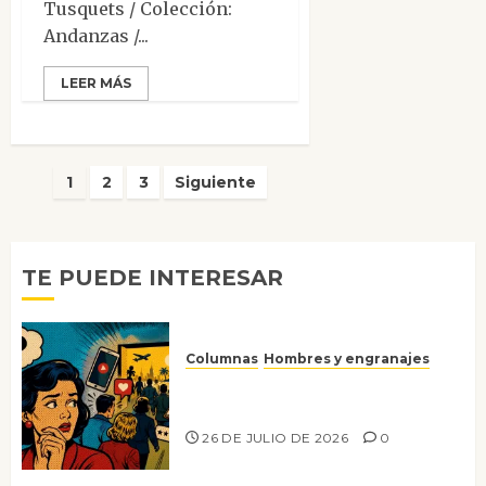
Tusquets / Colección:
Andanzas /...
LEER MÁS
Paginación
1
2
3
Siguiente
de
entradas
TE PUEDE INTERESAR
Columnas
Hombres y engranajes
Ya no confiamos ni en lo que
nos gusta
26 DE JULIO DE 2026
0