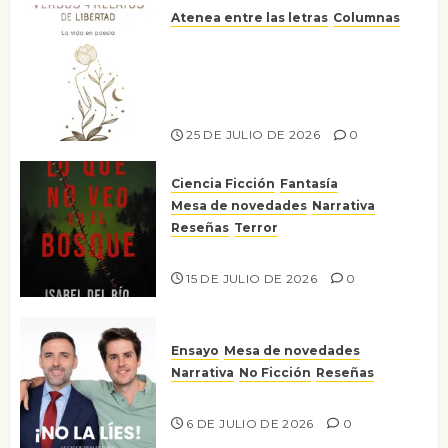
Atenea entre las letras
Columnas
Versos y relatos de libertad: el
canto a la conciencia de la
escritora peruana Sol del
Risco
25 DE JULIO DE 2026
0
Ciencia Ficción
Fantasía
Mesa de novedades
Narrativa
Reseñas
Terror
Lo que no veo en el bosque
15 DE JULIO DE 2026
0
Ensayo
Mesa de novedades
Narrativa
No Ficción
Reseñas
¡No la líes!
6 DE JULIO DE 2026
0