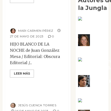
Autores d
Narrativa
Reseñas
la Jungla
Hijo blanco de la
Adoración
noche
Negre Pujol
MARI CARMEN PÉREZ
27 DE MAYO DE 2023
0
Angie
HIJO BLANCO DE LA
Ballester
NOCHE de Juan González
Mesa / Editorial: Obscura
Aura Metze
Editorial /...
Contemporánea
Altamirano Sol
Mesa de novedades
LEER MÁS
Narrativa
Reseñas
Aurelio R
La Antártida del
Silvano
amor
Eva Fraile
JESÚS CUENCA TORRES
26 DE MAYO DE 2023
0