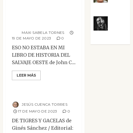
mi libro de
Villalejos
historia del salvaje
oeste
Víctor
MAXI SABELA TORNES
Morata
19 DE MAYO DE 2023
0
ESO NO ESTABA EN MI
LIBRO DE HISTORIA DEL
SALVAJE OESTE de John C....
Contemporánea
Mesa de novedades
LEER MÁS
Narrativa
Reseñas
De tigres y gacelas
JESÚS CUENCA TORRES
17 DE MAYO DE 2023
0
DE TIGRES Y GACELAS de
Ginés Sánchez / Editorial: