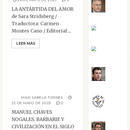
Jesús
LA ANTÁRTIDA DEL AMOR
de Sara Stridsberg /
Cuenca Torres
Traductora: Carmen
Joaquín
Montes Cano / Editorial:...
Ensayo
Rández Ramos
Mesa de novedades
LEER MÁS
Reseñas
José Antoni
Castro Cebrián
Manuel Chaves
Nogales. Barbarie
Juanjo
y civilización en el
Melgarejo
siglo XX
MAXI SABELA TORNES
22 DE MAYO DE 2023
0
MANUEL CHAVES
jungladelaslet
NOGALES. BARBARIE Y
CIVILIZACIÓN EN EL SIGLO
Kiko Pri