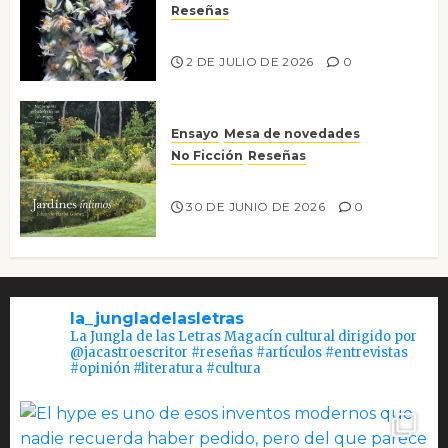
Reseñas
Tienes que mirar
2 DE JULIO DE 2026
0
Ensayo
Mesa de novedades
No Ficción
Reseñas
Jardines íntimos
30 DE JUNIO DE 2026
0
la_jungladelasletras
La Jungla de las Letras Magacín cultural dirigido por
@jacastroescritor #reseñas #artículos #entrevistas
#opinión #literatura #cultura