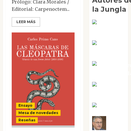
Autores d
Prólogo: Clara Morales /
la Jungla
Editorial: Carpenoctem...
LEER MÁS
Adoración
Negre Pujol
Angie
Ballester
Aura Metze
Altamirano Sol
Aurelio R.
Silvano
Ensayo
Eva Fraile
Mesa de novedades
Reseñas
Jesús