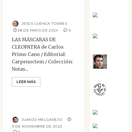
Las máscaras de
Cuenca Torres
Cleopatra
Joaquín
JESÚS CUENCA TORRES
Rández Ramos
28 DE MAYO DE 2024
0
José Antoni
LAS MÁSCARAS DE
Castro Cebrián
CLEOPATRA de Carlos
Primo Cano / Editorial:
Carpenoctem / Colección:
Juanjo
Notas...
Melgarejo
Mesa de novedades
LEER MÁS
Narrativa
Reseñas
Mientras crece la
jungladelaslet
ciudad
Kiko Prian
JUANJO MELGAREJO
11 DE NOVIEMBRE DE 2023
Mar Carrill
0