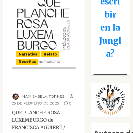
escri
bir
en la
Jungl
a?
Narrativa
Relato
Reseñas
Que planche Rosa
Luxemburgo
MAXI SABELA TORNES
25 DE FEBRERO DE 2025
0
QUE PLANCHE ROSA
LUXEMBURGO de
FRANCISCA AGUIRRE /