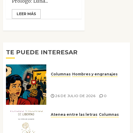
Prólogo: Luna...
LEER MÁS
TE PUEDE INTERESAR
Columnas
Hombres y engranajes
Ya no confiamos ni en lo que
nos gusta
26 DE JULIO DE 2026
0
Atenea entre las letras
Columnas
Versos y relatos de libertad: el
canto a la conciencia de la