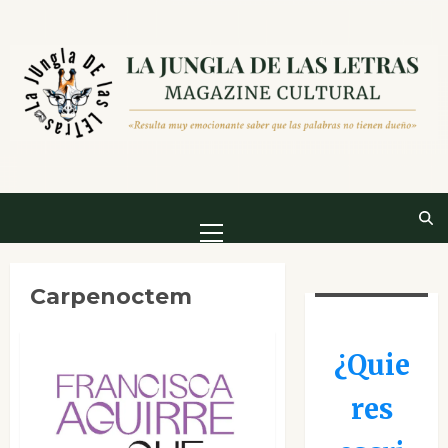
Saltar
al
contenido
Menú
principal
Carpenoctem
¿Quie
res