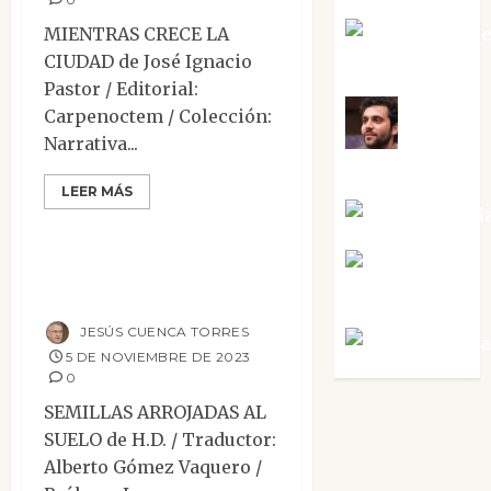
MIENTRAS CRECE LA
Mari Carm
CIUDAD de José Ignacio
Pérez
Pastor / Editorial:
Carpenoctem / Colección:
Maxi
Narrativa...
Ensayo
Sabela Tornes
Mesa de novedades
LEER MÁS
Reseñas
Noa Guardi
Semillas arrojadas
Rosa
al suelo
Villalejos
JESÚS CUENCA TORRES
Víctor Mora
5 DE NOVIEMBRE DE 2023
0
SEMILLAS ARROJADAS AL
SUELO de H.D. / Traductor:
Alberto Gómez Vaquero /