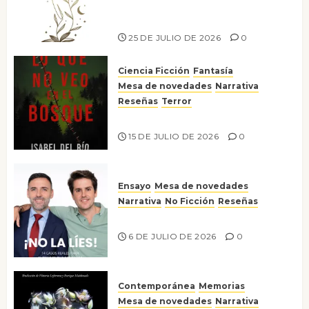
escritora peruana Sol del
Risco
25 DE JULIO DE 2026
0
Ciencia Ficción
Fantasía
Mesa de novedades
Narrativa
Reseñas
Terror
Lo que no veo en el bosque
15 DE JULIO DE 2026
0
Ensayo
Mesa de novedades
Narrativa
No Ficción
Reseñas
¡No la líes!
6 DE JULIO DE 2026
0
Contemporánea
Memorias
Mesa de novedades
Narrativa