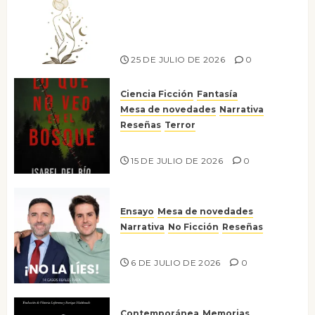
canto a la conciencia de la
escritora peruana Sol del
Risco
25 DE JULIO DE 2026
0
Ciencia Ficción
Fantasía
Mesa de novedades
Narrativa
Reseñas
Terror
Lo que no veo en el bosque
15 DE JULIO DE 2026
0
Ensayo
Mesa de novedades
Narrativa
No Ficción
Reseñas
¡No la líes!
6 DE JULIO DE 2026
0
Contemporánea
Memorias