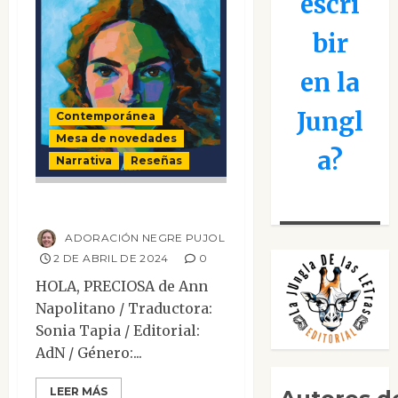
escri
bir
en la
Jungl
Contemporánea
Mesa de novedades
a?
Narrativa
Reseñas
Hola, preciosa
ADORACIÓN NEGRE PUJOL
2 DE ABRIL DE 2024
0
HOLA, PRECIOSA de Ann
Napolitano / Traductora:
Sonia Tapia / Editorial:
AdN / Género:...
LEER MÁS