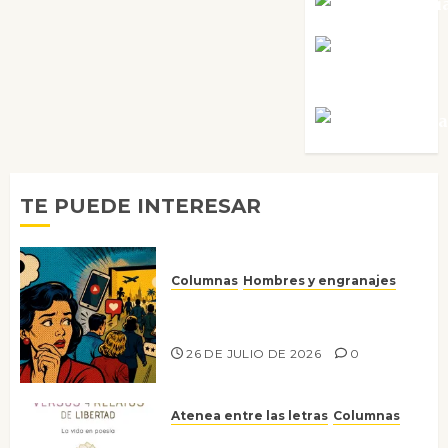
Noa Guardi
Rosa
Villalejos
Víctor Mora
TE PUEDE INTERESAR
Columnas
Hombres y engranajes
Ya no confiamos ni en lo que
nos gusta
26 DE JULIO DE 2026
0
Atenea entre las letras
Columnas
Versos y relatos de libertad: el