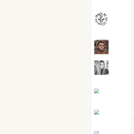
Melgarejo
jungladelaslet
Kiko Pri
Mar
Carrillo
Mari Carm
Pérez
Maxi Sabel
Tornes