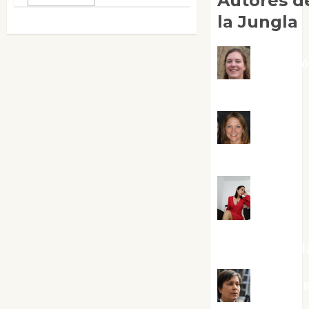
Autores d
la Jungla
Adoraci
Negre Pujol
Angie
Ballester
Aura
Metzeri
Altamirano Sol
Aurelio R