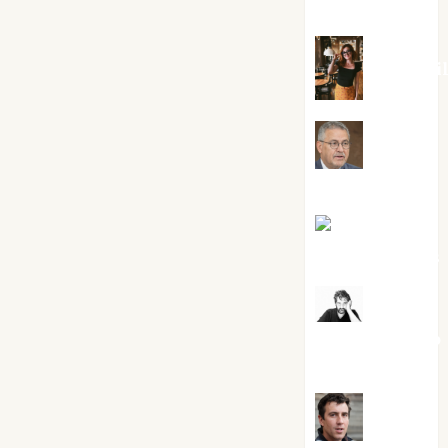
Silvano
Eva Frai
Jesús
Cuenca Torres
Joaquín
Rández Ramos
José
Antonio Castro
Cebrián
Juanjo