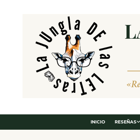
Saltar
al
contenido
INICIO
RESEÑAS