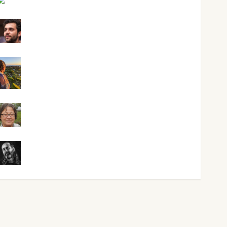
Mari Carmen Pérez
Maxi Sabela Tornes
Noa Guardia
Rosa Villalejos
Víctor Morata