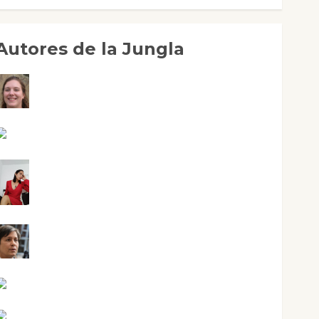
Autores de la Jungla
Adoración Negre Pujol
Angie Ballester
Aura Metzeri Altamirano Solar
Aurelio R. Silvano
Eva Fraile
Jesús Cuenca Torres