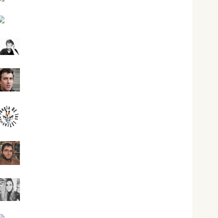
Joaquín Rández Ramos
José Antonio Castro Cebrián
Juanjo Melgarejo
jungladelasletras
Kiko Prian
Mar Carrillo