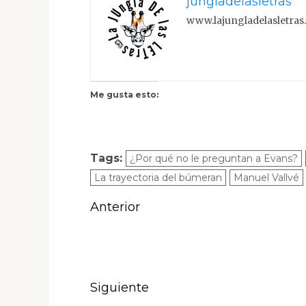
jungladelasletras
www.lajungladelasletra
Me gusta esto:
Tags:
¿Por qué no le preguntan a Evans?
La trayectoria del búmeran
Manuel Vallvé
Navegación
Anterior
de
Entrada
anterior:
entradas
Siguiente