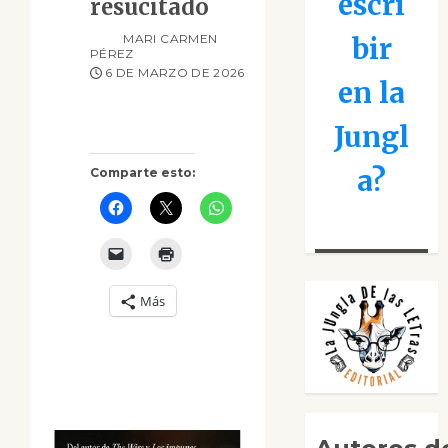
escri
resucitado
MARI CARMEN
bir
PÉREZ
6 DE MARZO DE 2026
en la
Jungl
a?
Comparte esto:
Más