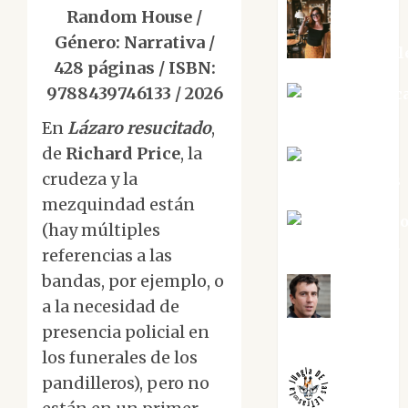
Random House /
Género: Narrativa /
Eva Frail
428 páginas / ISBN:
9788439746133 / 2026
Jesús Cuenc
Torres
En
Lázaro resucitado
,
de
Richard Price
, la
Joaquín
crudeza y la
Rández Ramos
mezquindad están
José Antoni
(hay múltiples
Castro Cebrián
referencias a las
bandas, por ejemplo, o
a la necesidad de
Juanjo
presencia policial en
Melgarejo
los funerales de los
pandilleros), pero no