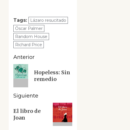
Tags:
Lázaro resucitado
Óscar Palmer
Random House
Richard Price
Navegación
Anterior
de
Entrada
Hopeless: Sin
anterior:
entradas
remedio
Siguiente
Siguiente
El libro de
entrada:
Joan