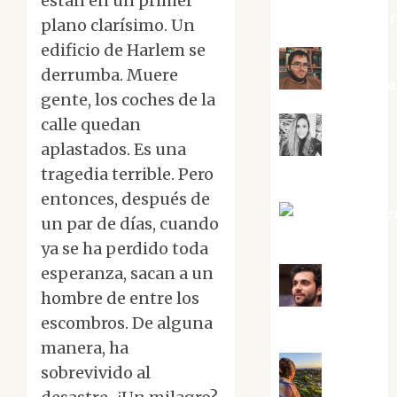
están en un primer
jungladelaslet
plano clarísimo. Un
edificio de Harlem se
derrumba. Muere
Kiko Pri
gente, los coches de la
calle quedan
aplastados. Es una
Mar
Carrillo
tragedia terrible. Pero
entonces, después de
Mari Carme
un par de días, cuando
Pérez
ya se ha perdido toda
esperanza, sacan a un
hombre de entre los
Maxi
escombros. De alguna
Sabela Tornes
manera, ha
sobrevivido al