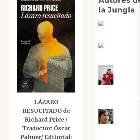
Autores d
la Jungla
Adoración
Negre Pujol
Angie
Ballester
Aura
Metzeri
Altamirano Sol
LÁZARO
RESUCITADO de
Richard Price /
Aurelio R
Traductor: Óscar
Silvano
Palmer/ Editorial: