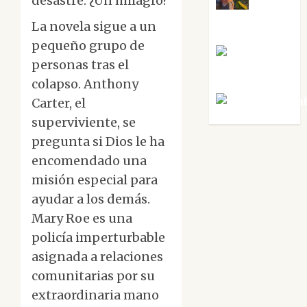
desastre. ¿Un milagro?
Noa
Guardia
La novela sigue a un
pequeño grupo de
Rosa
personas tras el
Villalejos
colapso. Anthony
Víctor Mora
Carter, el
superviviente, se
pregunta si Dios le ha
encomendado una
misión especial para
ayudar a los demás.
Mary Roe es una
policía imperturbable
asignada a relaciones
comunitarias por su
extraordinaria mano