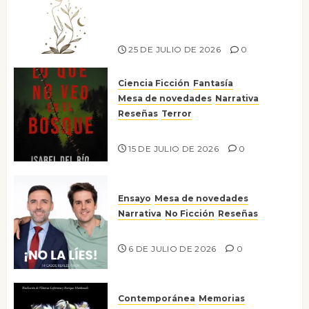
canto a la conciencia de la
escritora peruana Sol del
Risco
25 DE JULIO DE 2026
0
Ciencia Ficción
Fantasía
Mesa de novedades
Narrativa
Reseñas
Terror
Lo que no veo en el bosque
15 DE JULIO DE 2026
0
Ensayo
Mesa de novedades
Narrativa
No Ficción
Reseñas
¡No la líes!
6 DE JULIO DE 2026
0
Contemporánea
Memorias