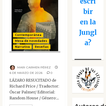
escri
bir
en la
Jungl
Contemporánea
a?
Mesa de novedades
Narrativa
Reseñas
Lázaro resucitado
MARI CARMEN PÉREZ
6 DE MARZO DE 2026
0
LÁZARO RESUCITADO de
Richard Price / Traductor:
Óscar Palmer/ Editorial:
Random House / Género:...