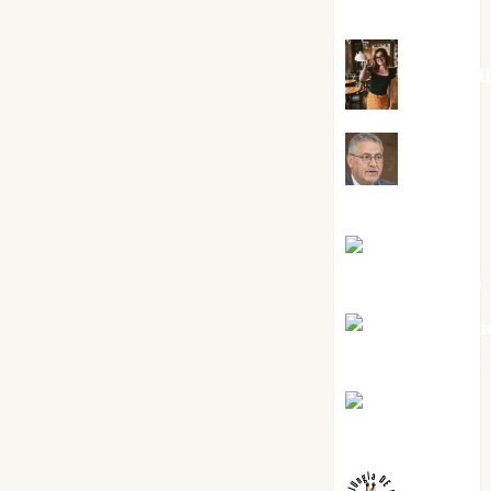
Silvano
Eva Frai
Jesús
Cuenca Torres
Joaquín
Rández Ramos
José Antoni
Castro Cebrián
Juanjo
Melgarejo