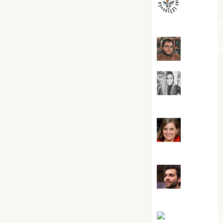
jungladelaslet
Kiko Pri
Mar
Carrillo
Mari
Carmen Pérez
Maxi
Sabela Tornes
Noa Guardi