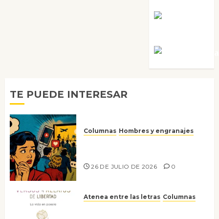
Rosa
Villalejos
Víctor Mora
TE PUEDE INTERESAR
Columnas
Hombres y engranajes
Ya no confiamos ni en lo que
nos gusta
26 DE JULIO DE 2026
0
Atenea entre las letras
Columnas
Versos y relatos de libertad: el