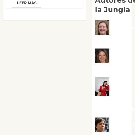
Autores d
LEER MÁS
la Jungla
Adoraci
Negre Pujol
Angie
Ballester
Aura
Metzeri
Altamirano Sol
Aurelio R