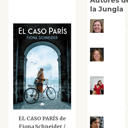
Autores d
la Jungla
Adoració
Negre Pujol
Angie
Ballester
Aura
Metzeri
Altamirano Sol
EL CASO PARÍS de
Fiona Schneider /