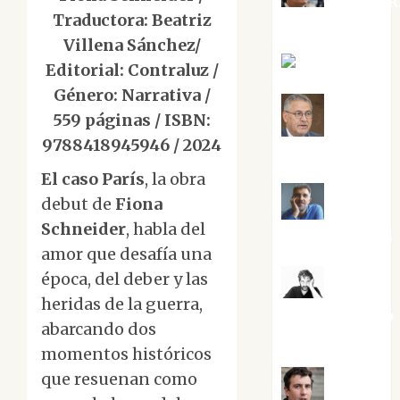
Aurelio R
Traductora: Beatriz
Silvano
Villena Sánchez/
Eva Fraile
Editorial: Contraluz /
Género: Narrativa /
559 páginas / ISBN:
Jesús
9788418945946 / 2024
Cuenca Torres
El caso París
, la obra
debut de
Fiona
Joaquín
Schneider
, habla del
Rández Ramos
amor que desafía una
época, del deber y las
José
heridas de la guerra,
Antonio Castro
abarcando dos
Cebrián
momentos históricos
que resuenan como