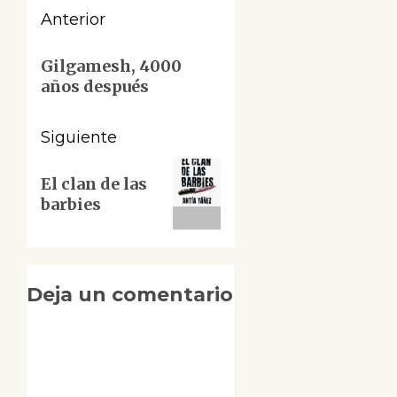
Navegación
Anterior
de
Entrada
Gilgamesh, 4000
anterior:
entradas
años después
Siguiente
Siguiente
El clan de las
entrada:
barbies
Deja un comentario