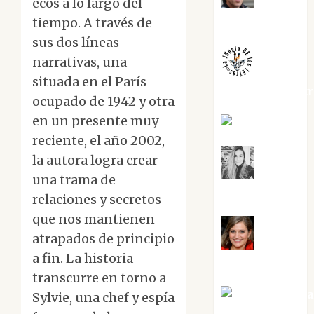
ecos a lo largo del
Juanjo
Melgarejo
tiempo. A través de
sus dos líneas
narrativas, una
situada en el París
jungladelaslet
ocupado de 1942 y otra
en un presente muy
Kiko Prian
reciente, el año 2002,
la autora logra crear
Mar
una trama de
Carrillo
relaciones y secretos
que nos mantienen
atrapados de principio
Mari
a fin. La historia
Carmen Pérez
transcurre en torno a
Maxi Sabel
Sylvie, una chef y espía
Tornes