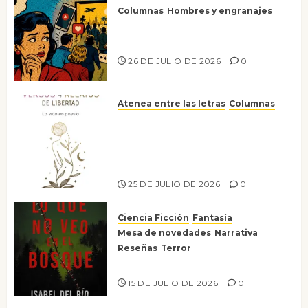
Columnas
Hombres y engranajes
Ya no confiamos ni en lo que
nos gusta
26 DE JULIO DE 2026
0
Atenea entre las letras
Columnas
Versos y relatos de libertad: el
canto a la conciencia de la
escritora peruana Sol del
Risco
25 DE JULIO DE 2026
0
Ciencia Ficción
Fantasía
Mesa de novedades
Narrativa
Reseñas
Terror
Lo que no veo en el bosque
15 DE JULIO DE 2026
0