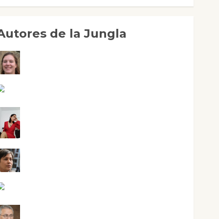
Autores de la Jungla
Adoración Negre Pujol
Angie Ballester
Aura Metzeri Altamirano Solar
Aurelio R. Silvano
Eva Fraile
Jesús Cuenca Torres