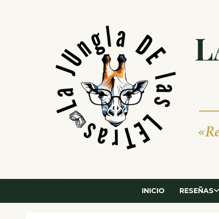
Saltar
al
contenido
INICIO
RESEÑAS