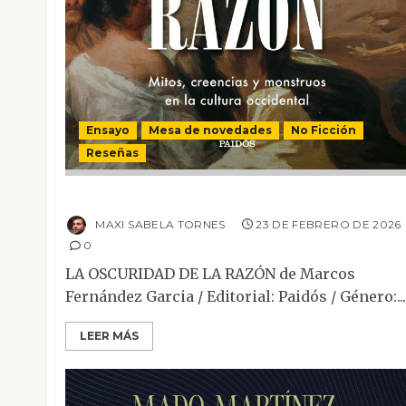
Ensayo
Mesa de novedades
No Ficción
Reseñas
La oscuridad de la razón
MAXI SABELA TORNES
23 DE FEBRERO DE 2026
0
LA OSCURIDAD DE LA RAZÓN de Marcos
Fernández Garcia / Editorial: Paidós / Género:...
LEER MÁS