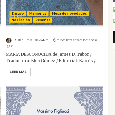
Ensayo
Memorias
Mesa de novedades
No Ficción
Reseñas
María desconocida
AURELIO R. SILVANO
11 DE FEBRERO DE 2026
0
MARÍA DESCONOCIDA de James D. Tabor /
Traductora: Elsa Gómez / Editorial: Kairós /...
LEER MÁS