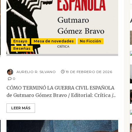
Ensayo
Mesa de novedades
No Ficción
Reseñas
Cómo terminó la Guerra Civil Española
AURELIO R. SILVANO
19 DE FEBRERO DE 2026
0
CÓMO TERMINÓ LA GUERRA CIVIL ESPAÑOLA
de Gutmaro Gómez Bravo / Editorial: Crítica /...
LEER MÁS