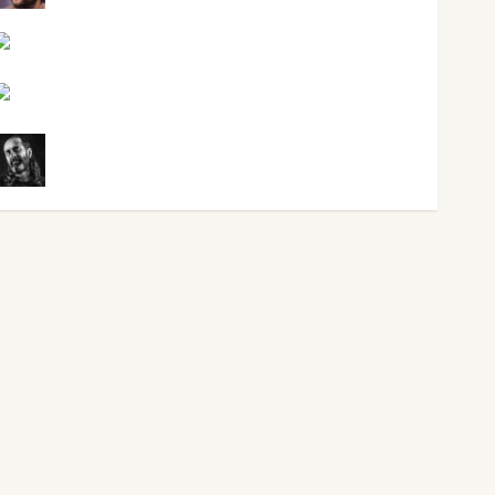
Noa Guardia
Rosa Villalejos
Víctor Morata