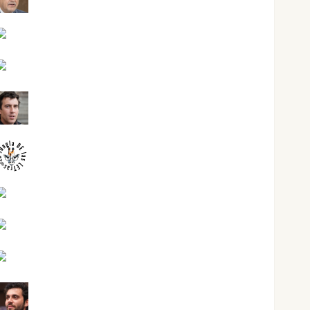
Joaquín Rández Ramos
José Antonio Castro Cebrián
Juanjo Melgarejo
jungladelasletras
Kiko Prian
Mar Carrillo
Mari Carmen Pérez
Maxi Sabela Tornes