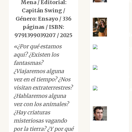
Aurelio R
Mena / Editorial:
Silvano
Capitán Swing /
Género: Ensayo / 336
páginas / ISBN:
Eva Frail
9791399039207 / 2025
«¿Por qué estamos
Jesús Cuenc
aquí? ¿Existen los
Torres
fantasmas?
Joaquín
¿Viajaremos alguna
Rández Ramos
vez en el tiempo? ¿Nos
visitan extraterrestres?
José Antoni
¿Hablaremos alguna
Castro Cebrián
vez con los animales?
¿Hay criaturas
Juanjo
misteriosas vagando
Melgarejo
por la tierra? ¿Y por qué