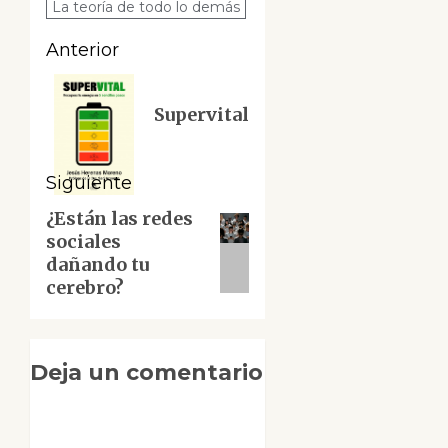
La teoría de todo lo demás
Navegación
Anterior
de
Entrada
Supervital
anterior:
entradas
Siguiente
¿Están las redes
Siguiente
sociales
entrada:
dañando tu
cerebro?
Deja un comentario