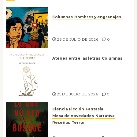
Columnas
Hombres y engranajes
Ya no confiamos ni en lo que
nos gusta
26 DE JULIO DE 2026
0
Atenea entre las letras
Columnas
Versos y relatos de libertad: el
canto a la conciencia de la
escritora peruana Sol del
Risco
25 DE JULIO DE 2026
0
Ciencia Ficción
Fantasía
Mesa de novedades
Narrativa
Reseñas
Terror
Lo que no veo en el bosque