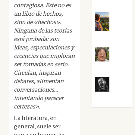
Sabela Tornes
contagiosa. Este no es
un libro de hechos,
sino de «hechos».
Noa
Ninguna de las teorías
Guardia
está probada: son
ideas, especulaciones y
creencias que imploran
Rosa
ser tomadas en serio.
Villalejos
Circulan, inspiran
debates, alimentan
conversaciones…
Víctor
Morata
intentando parecer
certezas».
La literatura, en
general, suele ser
parca en humor. Es