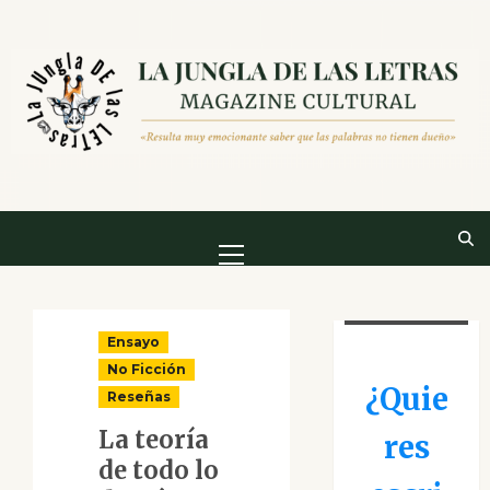
Saltar
al
contenido
Menú
principal
Ensayo
No Ficción
¿Quie
Reseñas
La teoría
res
de todo lo