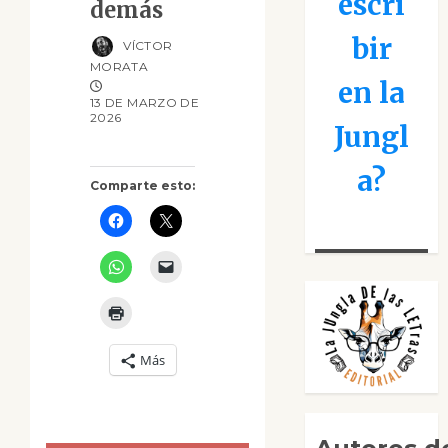
escri
demás
bir
VÍCTOR
MORATA
en la
13 DE MARZO DE
2026
Jungl
a?
Comparte esto:
Más