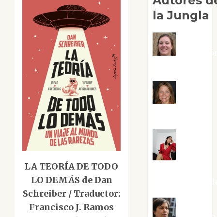
Autores d
la Jungla
Adoració
Negre Pujol
Angie
Ballester
Aura
LA TEORÍA DE TODO
Metzeri
LO DEMÁS de Dan
Altamirano Sol
Schreiber / Traductor:
Francisco J. Ramos