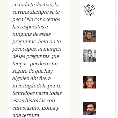
cuando te duchas, la
cortina siempre se te
pega? No conocemos
jungladelaslet
las respuestas a
ninguna de estas
Kiko Pri
preguntas. Pero no te
preocupes, al margen
de las preguntas que
Mar
tengas, puedes estar
Carrillo
seguro de que hay
alguien ahí fuera
investigándola por ti.
Mari
Schreiber narra todas
Carmen Pérez
estas historias con
entusiasmo, ironía y
Maxi
una ternura