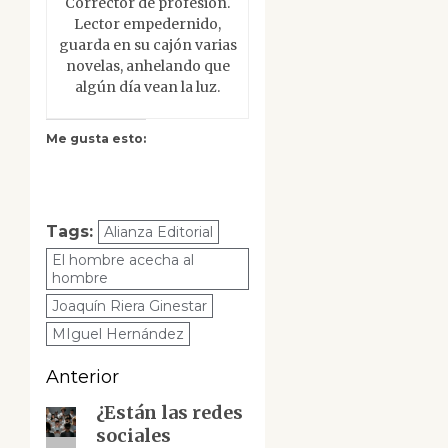
Corrector de profesión.
Lector empedernido,
guarda en su cajón varias
novelas, anhelando que
algún día vean la luz.
Me gusta esto:
Tags:
Alianza Editorial
El hombre acecha al
hombre
Joaquín Riera Ginestar
MIguel Hernández
Navegación
Anterior
de
¿Están las redes
Entrada
sociales
anterior: