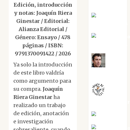
Torres
Edición, introducción
y notas: Joaquín Riera
Joaquín
Ginestar / Editorial:
Rández Ramos
Alianza Editorial /
José Antoni
Género: Ensayo / 478
Castro Cebrián
páginas / ISBN:
9791370091422 / 2026
Ya solo la introducción
Juanjo
de este libro valdría
Melgarejo
como argumento para
su compra.
Joaquín
Riera Ginestar
ha
jungladelaslet
realizado un trabajo
de edición, anotación
Kiko Prian
e investigación
Mar Carrill
sobresaliente, cuando