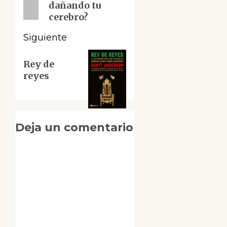
entradas
dañando tu
cerebro?
Siguiente
Siguiente
Rey de
entrada:
reyes
Deja un comentario