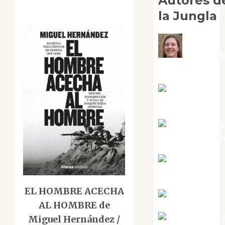
Autores d
la Jungla
Adoració
Negre Pujol
Angie
Ballester
Aura Metzer
Altamirano Sol
Aurelio R.
Silvano
EL HOMBRE ACECHA
Eva Fraile
AL HOMBRE de
Jesús Cuenc
Miguel Hernández /