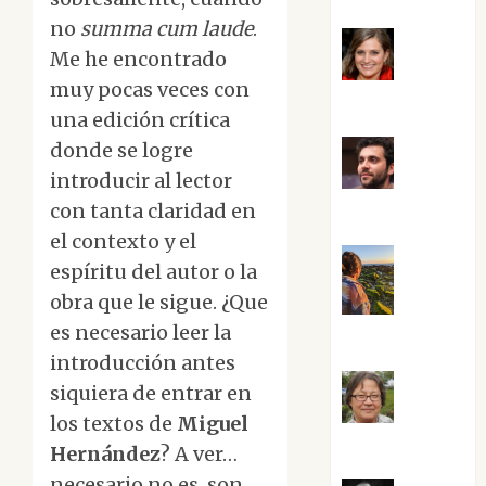
no
summa cum laude
.
Me he encontrado
Mari
muy pocas veces con
Carmen Pérez
una edición crítica
donde se logre
introducir al lector
Maxi
Sabela Tornes
con tanta claridad en
el contexto y el
espíritu del autor o la
obra que le sigue. ¿Que
Noa
es necesario leer la
Guardia
introducción antes
siquiera de entrar en
Rosa
los textos de
Miguel
Villalejos
Hernández
? A ver…
necesario no es, son