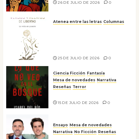
26 DE JULIO DE 2026
0
Atenea entre las letras
Columnas
Versos y relatos de libertad: el
canto a la conciencia de la
escritora peruana Sol del
Risco
25 DE JULIO DE 2026
0
Ciencia Ficción
Fantasía
Mesa de novedades
Narrativa
Reseñas
Terror
Lo que no veo en el bosque
15 DE JULIO DE 2026
0
Ensayo
Mesa de novedades
Narrativa
No Ficción
Reseñas