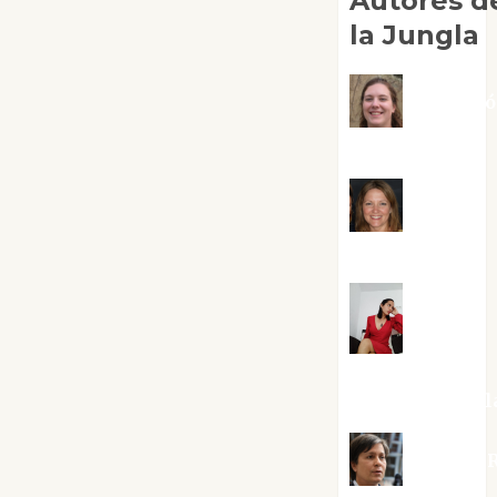
Autores d
la Jungla
Adoraci
Negre Pujol
Angie
Ballester
Aura
Metzeri
Altamirano Sol
Aurelio R