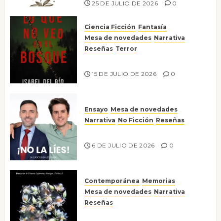
25 DE JULIO DE 2026
0
Ciencia Ficción
Fantasía
Mesa de novedades
Narrativa
Reseñas
Terror
Lo que no veo en el bosque
15 DE JULIO DE 2026
0
Ensayo
Mesa de novedades
Narrativa
No Ficción
Reseñas
¡No la líes!
6 DE JULIO DE 2026
0
Contemporánea
Memorias
Mesa de novedades
Narrativa
Reseñas
Tienes que mirar