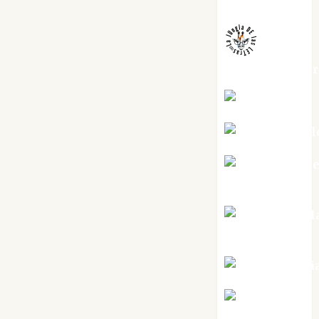
Melgarejo
jungladelaslet
Kiko Prian
Mar Carrill
Mari Carm
Pérez
Maxi Sabel
Tornes
Noa Guardi
Rosa
Villalejos