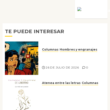
Víctor Mora
TE PUEDE INTERESAR
Columnas
Hombres y engranajes
Ya no confiamos ni en lo que
nos gusta
26 DE JULIO DE 2026
0
Atenea entre las letras
Columnas
Versos y relatos de libertad: el
canto a la conciencia de la
escritora peruana Sol del
Risco