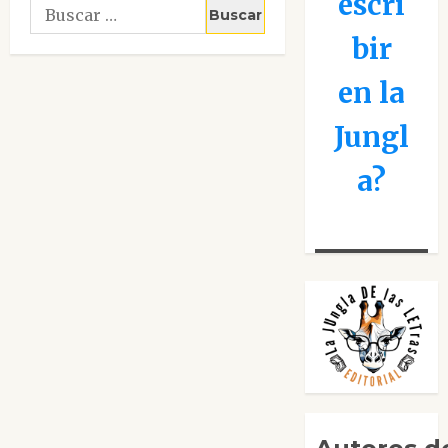
escri
Buscar:
bir
en la
Jungl
a?