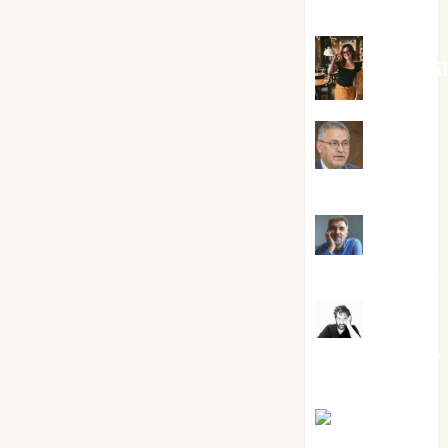
Silvano
Eva Frai
Jesús
Cuenca Torres
Joaquín
Rández Ramos
José
Antonio Castro
Cebrián
Juanjo