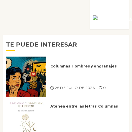
Villalejos
Víctor Mora
TE PUEDE INTERESAR
Columnas
Hombres y engranajes
Ya no confiamos ni en lo que
nos gusta
26 DE JULIO DE 2026
0
Atenea entre las letras
Columnas
Versos y relatos de libertad: el
canto a la conciencia de la
escritora peruana Sol del