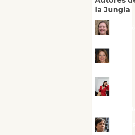
Autores d
la Jungla
Adoraci
Negre Pujol
Angie
Ballester
Aura
Metzeri
Altamirano Sol
Aurelio R