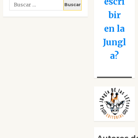
escri
Buscar:
bir
en la
Jungl
a?