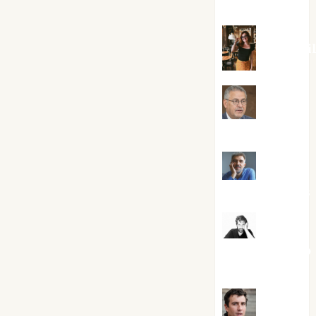
Silvano
Eva Frai
Jesús
Cuenca Torres
Joaquín
Rández Ramos
José
Antonio Castro
Cebrián
Juanjo