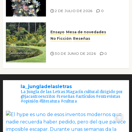
Tienes que mirar
2 DE JULIO DE 2026
0
Ensayo
Mesa de novedades
No Ficción
Reseñas
Jardines íntimos
30 DE JUNIO DE 2026
0
la_jungladelasletras
La Jungla de las Letras Magacín cultural dirigido por
@jacastroescritor #reseñas #artículos #entrevistas
#opinión #literatura #cultura