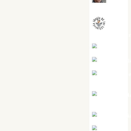
Melgarejo
jungladelaslet
Kiko Prian
Mar Carrill
Mari Carm
Pérez
Maxi Sabel
Tornes
Noa Guardi
Rosa