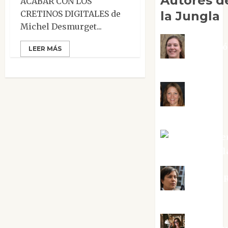
Autores d
ACABAR CON LOS
CRETINOS DIGITALES de
la Jungla
Michel Desmurget...
Adoraci
LEER MÁS
Negre Pujol
Angie
Ballester
Aura Metze
Altamirano Sol
Aurelio R
Silvano