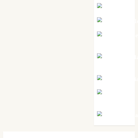
Kiko Prian
Mar Carrill
Mari Carm
Pérez
Maxi Sabel
Tornes
Noa Guardi
Rosa
Villalejos
Víctor Mora