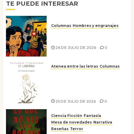
TE PUEDE INTERESAR
Columnas
Hombres y engranajes
Ya no confiamos ni en lo que
nos gusta
26 DE JULIO DE 2026
0
Atenea entre las letras
Columnas
Versos y relatos de libertad: el
canto a la conciencia de la
escritora peruana Sol del
Risco
25 DE JULIO DE 2026
0
Ciencia Ficción
Fantasía
Mesa de novedades
Narrativa
Reseñas
Terror