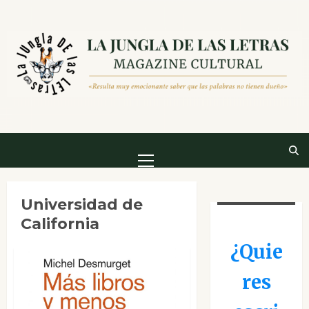
Saltar
al
contenido
Menú
principal
Universidad de
California
¿Quie
res