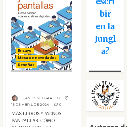
escri
bir
en la
Jungl
a?
Ensayo
Mesa de novedades
Reseñas
Más libros y
menos pantallas
JUANJO MELGAREJO
16 DE ABRIL DE 2024
0
MÁS LIBROS Y MENOS
PANTALLAS. CÓMO