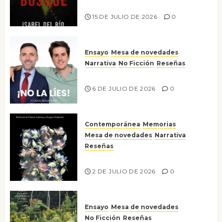
Lo que no veo en el bosque
15 DE JULIO DE 2026
0
Ensayo
Mesa de novedades
Narrativa
No Ficción
Reseñas
¡No la líes!
6 DE JULIO DE 2026
0
Contemporánea
Memorias
Mesa de novedades
Narrativa
Reseñas
Tienes que mirar
2 DE JULIO DE 2026
0
Ensayo
Mesa de novedades
No Ficción
Reseñas