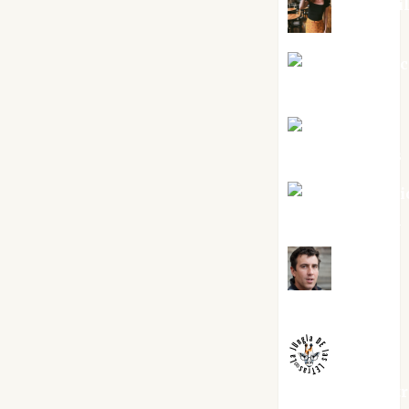
Eva Frai
Jesús Cuen
Torres
Joaquín
Rández Ramos
José Antoni
Castro Cebrián
Juanjo
Melgarejo
jungladelaslet