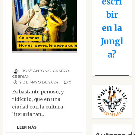
escri
bir
en la
Columnas
Jungl
Hoy es jueves, le pese a quien le pese
a?
¿Qué es poesía?
JOSÉ ANTONIO CASTRO
CEBRIÁN
19 DE MAYO DE 2024
0
Es bastante penoso, y
ridículo, que en una
ciudad con la cultura
literaria tan...
LEER MÁS