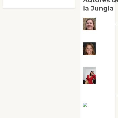
Autores d
la Jungla
Adoraci
Negre Pujol
Angie
Ballester
Aura
Metzeri
Altamirano Sol
Aurelio R.
Silvano