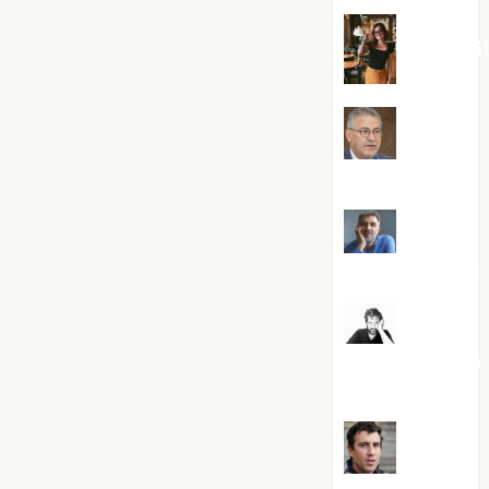
Eva Frai
Jesús
Cuenca Torres
Joaquín
Rández Ramos
José
Antonio Castro
Cebrián
Juanjo