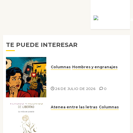
Villalejos
Víctor Mora
TE PUEDE INTERESAR
Columnas
Hombres y engranajes
Ya no confiamos ni en lo que
nos gusta
26 DE JULIO DE 2026
0
Atenea entre las letras
Columnas
Versos y relatos de libertad: el
canto a la conciencia de la
escritora peruana Sol del