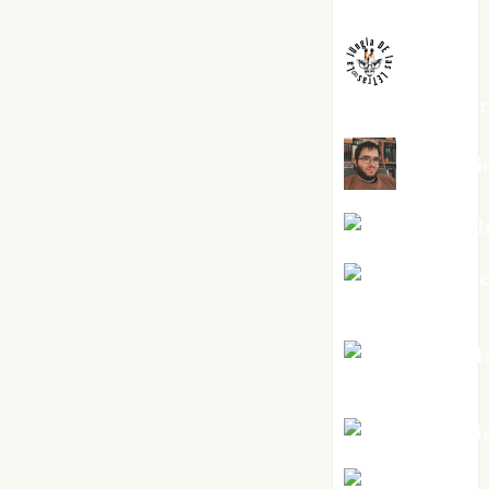
Melgarejo
jungladelaslet
Kiko Pri
Mar Carrill
Mari Carm
Pérez
Maxi Sabel
Tornes
Noa Guardi
Rosa