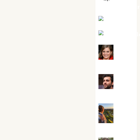
jungladelaslet
Kiko Prian
Mar Carrill
Mari
Carmen Pérez
Maxi
Sabela Tornes
Noa
Guardia