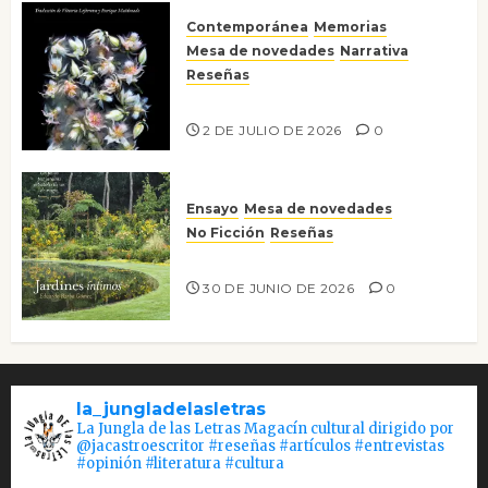
Contemporánea
Memorias
Mesa de novedades
Narrativa
Reseñas
Tienes que mirar
2 DE JULIO DE 2026
0
Ensayo
Mesa de novedades
No Ficción
Reseñas
Jardines íntimos
30 DE JUNIO DE 2026
0
la_jungladelasletras
La Jungla de las Letras Magacín cultural dirigido por
@jacastroescritor #reseñas #artículos #entrevistas
#opinión #literatura #cultura