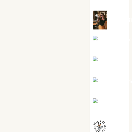
Silvano
Eva Frai
Jesús Cuen
Torres
Joaquín
Rández Ramos
José Antoni
Castro Cebrián
Juanjo
Melgarejo