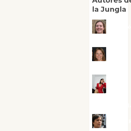
Autores d
la Jungla
Adoraci
Negre Pujol
Angie
Ballester
Aura
Metzeri
Altamirano Sol
Aurelio R