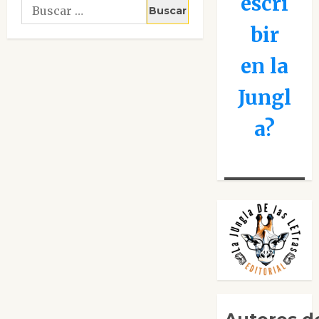
escri
Buscar:
bir
en la
Jungl
a?