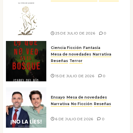
Versos y relatos de libertad: el
canto a la conciencia de la
escritora peruana Sol del
Risco
25 DE JULIO DE 2026
0
Ciencia Ficción
Fantasía
Mesa de novedades
Narrativa
Reseñas
Terror
Lo que no veo en el bosque
15 DE JULIO DE 2026
0
Ensayo
Mesa de novedades
Narrativa
No Ficción
Reseñas
¡No la líes!
6 DE JULIO DE 2026
0