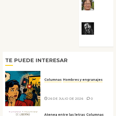
Rosa
Villalejos
Víctor
Morata
TE PUEDE INTERESAR
Columnas
Hombres y engranajes
Ya no confiamos ni en lo que
nos gusta
26 DE JULIO DE 2026
0
Atenea entre las letras
Columnas