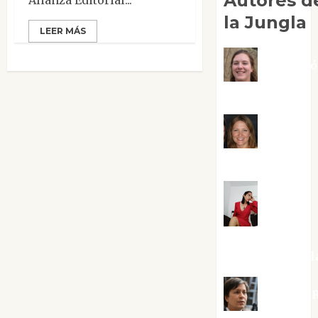
Autores d
la Jungla
LEER MÁS
Adoraci
Negre Pujol
Angie
Ballester
Aura
Metzeri
Altamirano Sol
Aurelio R