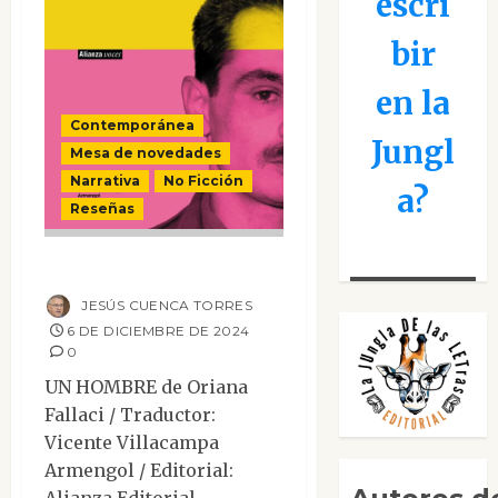
escri
bir
en la
Contemporánea
Jungl
Mesa de novedades
Narrativa
No Ficción
a?
Reseñas
Un hombre
JESÚS CUENCA TORRES
6 DE DICIEMBRE DE 2024
0
UN HOMBRE de Oriana
Fallaci / Traductor:
Vicente Villacampa
Armengol / Editorial:
Alianza Editorial...