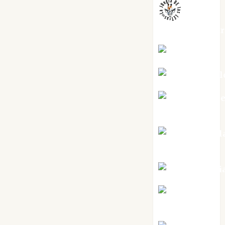
jungladelaslet
Kiko Prian
Mar Carrill
Mari Carm
Pérez
Maxi Sabel
Tornes
Noa Guardi
Rosa
Villalejos