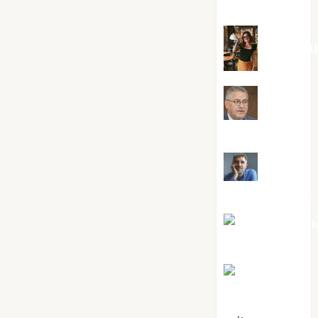
Silvano
Eva Frai
Jesús
Cuenca Torres
Joaquín
Rández Ramos
José Antoni
Castro Cebrián
Juanjo
Melgarejo