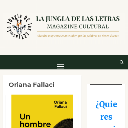
Saltar
al
contenido
Menú
principal
Oriana Fallaci
¿Quie
res