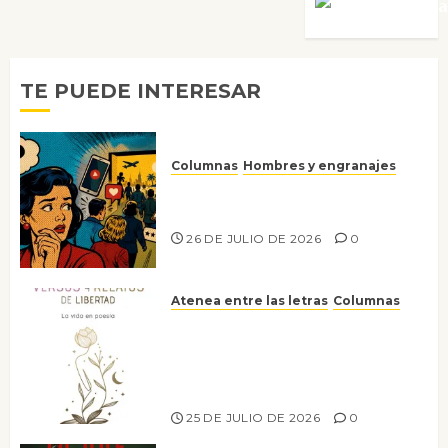
Víctor Mora
TE PUEDE INTERESAR
Columnas
Hombres y engranajes
Ya no confiamos ni en lo que
nos gusta
26 DE JULIO DE 2026
0
Atenea entre las letras
Columnas
Versos y relatos de libertad: el
canto a la conciencia de la
escritora peruana Sol del
Risco
25 DE JULIO DE 2026
0