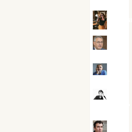
Silvano
Eva Frai
Jesús
Cuenca Torres
Joaquín
Rández Ramos
José
Antonio Castro
Cebrián
Juanjo