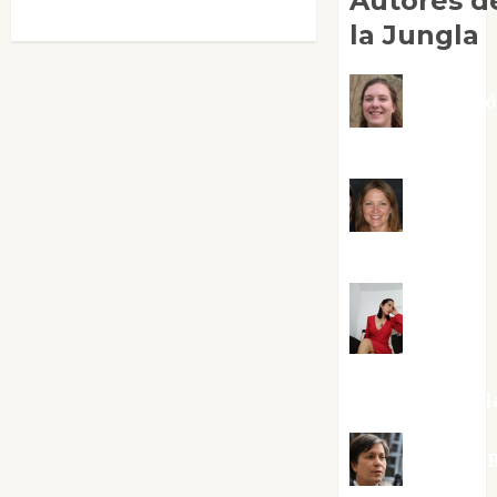
Autores d
la Jungla
Adoraci
Negre Pujol
Angie
Ballester
Aura
Metzeri
Altamirano Sol
Aurelio R