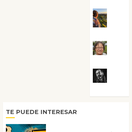
Tornes
Noa
Guardia
Rosa
Villalejos
Víctor
Morata
TE PUEDE INTERESAR