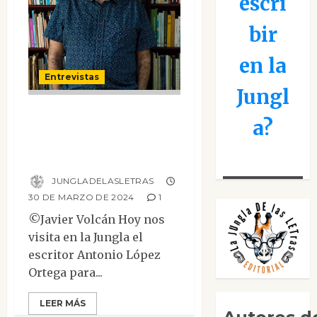
escri
bir
en la
Entrevistas
Jungl
Entrevista a
a?
Antonio López
Ortega
JUNGLADELASLETRAS
30 DE MARZO DE 2024
1
©Javier Volcán Hoy nos
visita en la Jungla el
escritor Antonio López
Ortega para...
LEER MÁS