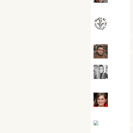
Melgarejo
jungladelaslet
Kiko Pri
Mar
Carrillo
Mari
Carmen Pérez
Maxi Sabel