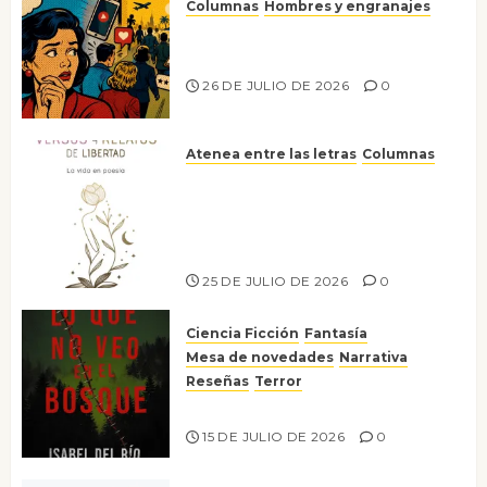
Columnas
Hombres y engranajes
Ya no confiamos ni en lo que
nos gusta
26 DE JULIO DE 2026
0
Atenea entre las letras
Columnas
Versos y relatos de libertad: el
canto a la conciencia de la
escritora peruana Sol del
Risco
25 DE JULIO DE 2026
0
Ciencia Ficción
Fantasía
Mesa de novedades
Narrativa
Reseñas
Terror
Lo que no veo en el bosque
15 DE JULIO DE 2026
0