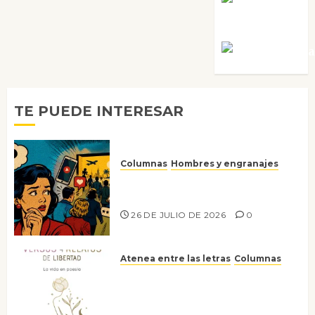
Rosa
Villalejos
Víctor Mora
TE PUEDE INTERESAR
Columnas
Hombres y engranajes
Ya no confiamos ni en lo que
nos gusta
26 DE JULIO DE 2026
0
Atenea entre las letras
Columnas
Versos y relatos de libertad: el
canto a la conciencia de la
escritora peruana Sol del