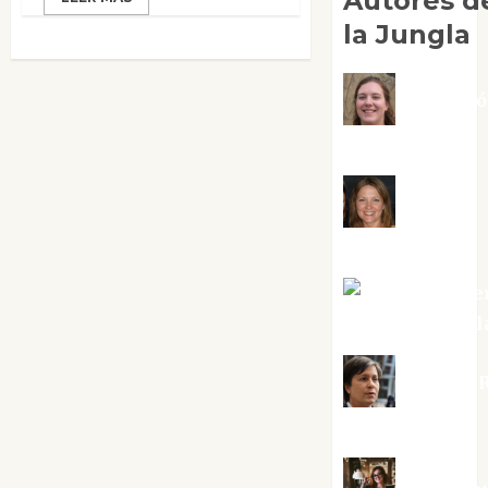
Autores d
la Jungla
Adoraci
Negre Pujol
Angie
Ballester
Aura Metze
Altamirano Sol
Aurelio R
Silvano