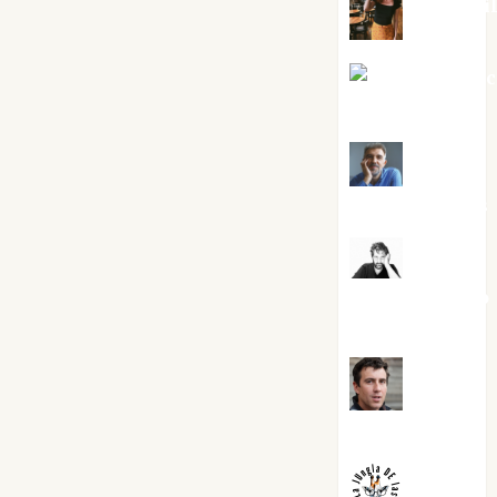
Eva Frai
Jesús Cuen
Torres
Joaquín
Rández Ramos
José
Antonio Castro
Cebrián
Juanjo
Melgarejo