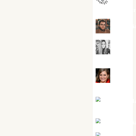
jungladelaslet
Kiko Pri
Mar
Carrillo
Mari
Carmen Pérez
Maxi Sabel
Tornes
Noa Guardi