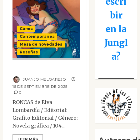
escri
bir
en la
Cómic
Contemporánea
Jungl
Mesa de novedades
Reseñas
a?
RONCAS
JUANJO MELGAREJO
16 DE SEPTIEMBRE DE 2025
0
RONCAS de Elva
Lombardía / Editorial:
Grafito Editorial / Género:
Novela gráfica / 104...
LEER MÁS