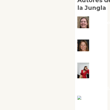
Autores d
la Jungla
Adoraci
Negre Pujol
Angie
Ballester
Aura
Metzeri
Altamirano Sol
Aurelio R.
Silvano