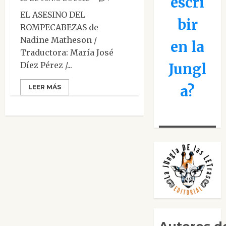
escri
EL ASESINO DEL
bir
ROMPECABEZAS de
Nadine Matheson /
en la
Traductora: María José
Díez Pérez /...
Jungl
a?
LEER MÁS