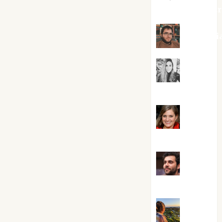
jungladelaslet
Kiko Pri
Mar
Carrillo
Mari
Carmen Pérez
Maxi
Sabela Tornes
Noa