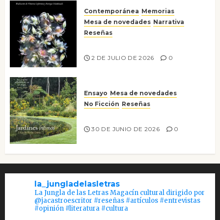
Contemporánea
Memorias
Mesa de novedades
Narrativa
Reseñas
Tienes que mirar
2 DE JULIO DE 2026
0
Ensayo
Mesa de novedades
No Ficción
Reseñas
Jardines íntimos
30 DE JUNIO DE 2026
0
la_jungladelasletras
La Jungla de las Letras Magacín cultural dirigido por
@jacastroescritor #reseñas #artículos #entrevistas
#opinión #literatura #cultura