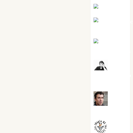
Eva Fraile
Jesús Cuen
Torres
Joaquín
Rández Ramos
José
Antonio Castro
Cebrián
Juanjo
Melgarejo