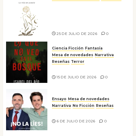
Versos y relatos de libertad: el
canto a la conciencia de la
escritora peruana Sol del
Risco
25 DE JULIO DE 2026
0
Ciencia Ficción
Fantasía
Mesa de novedades
Narrativa
Reseñas
Terror
Lo que no veo en el bosque
15 DE JULIO DE 2026
0
Ensayo
Mesa de novedades
Narrativa
No Ficción
Reseñas
¡No la líes!
6 DE JULIO DE 2026
0