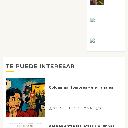
Guardia
Rosa
Villalejos
Víctor Mora
TE PUEDE INTERESAR
Columnas
Hombres y engranajes
Ya no confiamos ni en lo que
nos gusta
26 DE JULIO DE 2026
0
Atenea entre las letras
Columnas