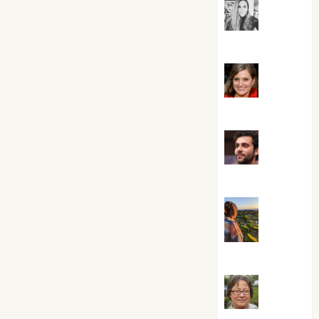
Mar
Carrillo
Mari
Carmen Pérez
Maxi
Sabela Tornes
Noa
Guardia
Rosa