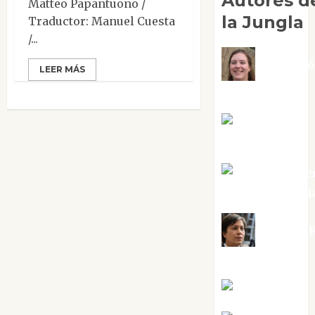
Autores d
Matteo Papantuono /
la Jungla
Traductor: Manuel Cuesta
/...
Adoraci
LEER MÁS
Negre Pujol
Angie
Ballester
Aura Metze
Altamirano Sol
Aurelio R
Silvano
Eva Fraile