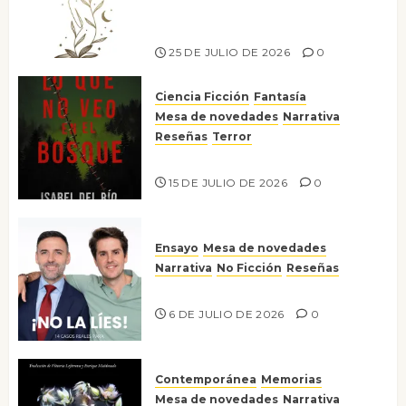
escritora peruana Sol del
Risco
25 DE JULIO DE 2026
0
Ciencia Ficción
Fantasía
Mesa de novedades
Narrativa
Reseñas
Terror
Lo que no veo en el bosque
15 DE JULIO DE 2026
0
Ensayo
Mesa de novedades
Narrativa
No Ficción
Reseñas
¡No la líes!
6 DE JULIO DE 2026
0
Contemporánea
Memorias
Mesa de novedades
Narrativa