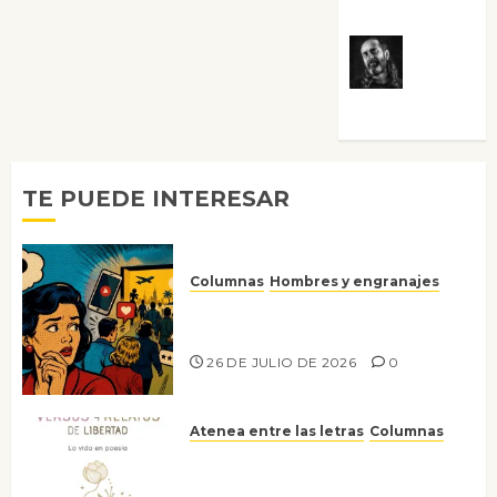
Villalejos
Víctor
Morata
TE PUEDE INTERESAR
Columnas
Hombres y engranajes
Ya no confiamos ni en lo que
nos gusta
26 DE JULIO DE 2026
0
Atenea entre las letras
Columnas
Versos y relatos de libertad: el
canto a la conciencia de la