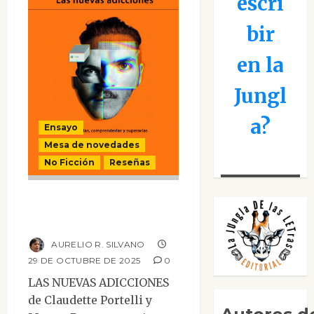
escri
bir
en la
Jungl
a?
Ensayo
Mesa de novedades
No Ficción
Reseñas
Las nuevas
adicciones
AURELIO R. SILVANO
29 DE OCTUBRE DE 2025
0
LAS NUEVAS ADICCIONES
de Claudette Portelli y