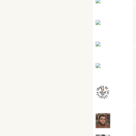
Jesús Cuen
Torres
Joaquín
Rández Ramos
José Antoni
Castro Cebrián
Juanjo
Melgarejo
jungladelaslet
Kiko Pri