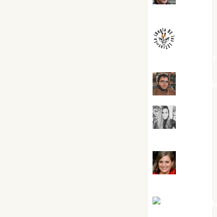
Melgarejo
jungladelaslet
Kiko Pri
Mar
Carrillo
Mari
Carmen Pérez
Maxi Sabel