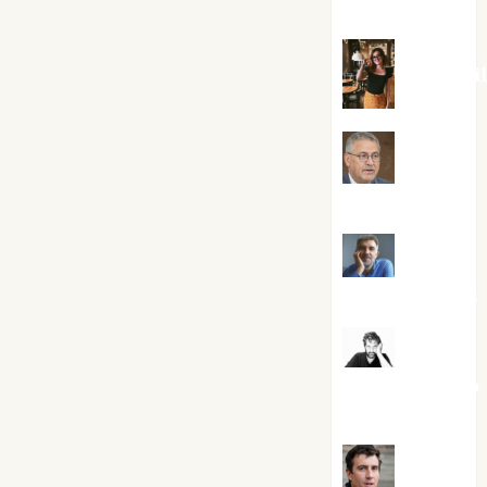
Silvano
Eva Frai
Jesús
Cuenca Torres
Joaquín
Rández Ramos
José
Antonio Castro
Cebrián
Juanjo