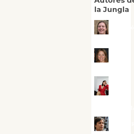
Autores d
la Jungla
Adoraci
Negre Pujol
Angie
Ballester
Aura
Metzeri
Altamirano Sol
Aurelio R