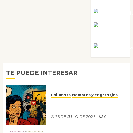
Tornes
Noa Guardi
Rosa
Villalejos
Víctor Mora
TE PUEDE INTERESAR
Columnas
Hombres y engranajes
Ya no confiamos ni en lo que
nos gusta
26 DE JULIO DE 2026
0