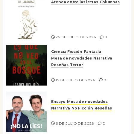
Atenea entre las letras
Columnas
Versos y relatos de libertad: el
canto a la conciencia de la
escritora peruana Sol del
Risco
25 DE JULIO DE 2026
0
Ciencia Ficción
Fantasía
Mesa de novedades
Narrativa
Reseñas
Terror
Lo que no veo en el bosque
15 DE JULIO DE 2026
0
Ensayo
Mesa de novedades
Narrativa
No Ficción
Reseñas
¡No la líes!
6 DE JULIO DE 2026
0