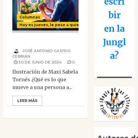
escri
bir
Columnas
Hoy es jueves, le pese a quien le pese
en la
Jungl
Mi primer poema
JOSÉ ANTONIO CASTRO
a?
CEBRIÁN
30 DE JUNIO DE 2024
0
Ilustración de Maxi Sabela
Tornés ¿Qué es lo que
mueve a una persona a...
LEER MÁS