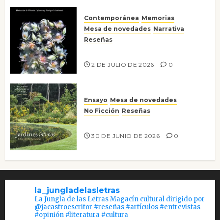
Contemporánea
Memorias
Mesa de novedades
Narrativa
Reseñas
Tienes que mirar
2 DE JULIO DE 2026
0
Ensayo
Mesa de novedades
No Ficción
Reseñas
Jardines íntimos
30 DE JUNIO DE 2026
0
la_jungladelasletras
La Jungla de las Letras Magacín cultural dirigido por
@jacastroescritor #reseñas #artículos #entrevistas
#opinión #literatura #cultura