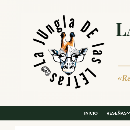
Saltar
al
contenido
INICIO
RESEÑAS