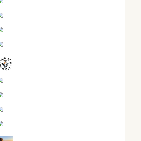
Jesús Cuenca Torres
Joaquín Rández Ramos
José Antonio Castro Cebrián
Juanjo Melgarejo
jungladelasletras
Kiko Prian
Mar Carrillo
Mari Carmen Pérez
Maxi Sabela Tornes