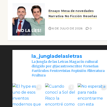
Ensayo
Mesa de novedades
Narrativa
No Ficción
Reseñas
¡No la líes!
6 DE JULIO DE 2026
0
la_jungladelasletras
La Jungla de las Letras Magacín cultural
dirigido por @jacastroescritor #reseñas
#artículos #entrevistas #opinión #literatura
#cultura