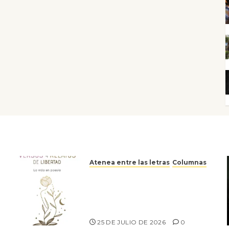
Atenea entre las letras
Columnas
Versos y relatos de libertad:
el canto a la conciencia de la
escritora peruana Sol del
Risco
25 DE JULIO DE 2026
0