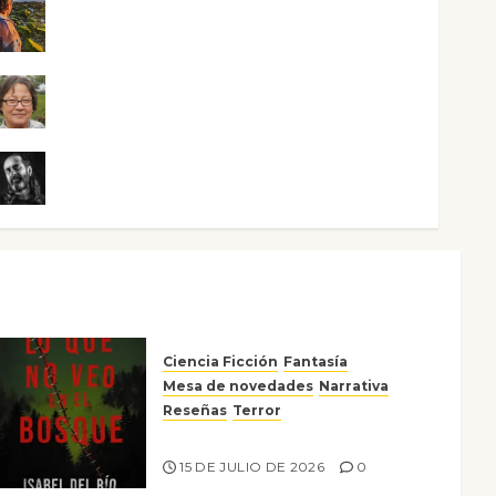
Noa Guardia
Rosa Villalejos
Víctor Morata
Ciencia Ficción
Fantasía
Mesa de novedades
Narrativa
Reseñas
Terror
Lo que no veo en el bosque
15 DE JULIO DE 2026
0