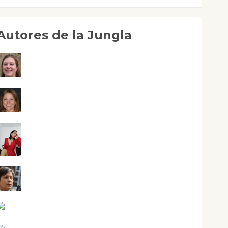
Autores de la Jungla
Adoración Negre Pujol
Angie Ballester
Aura Metzeri Altamirano Solar
Aurelio R. Silvano
Eva Fraile