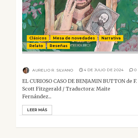
Clásicos
Mesa de novedades
Narrativa
Relato
Reseñas
El curioso caso de Benjamin Button
AURELIO R. SILVANO
4 DE JULIO DE 2024
0
EL CURIOSO CASO DE BENJAMIN BUTTON de F.
Scott Fitzgerald / Traductora: Maite
Fernández...
LEER MÁS