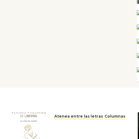
Atenea entre las letras
Columnas
Versos y relatos de libertad:
el canto a la conciencia de la
escritora peruana Sol del