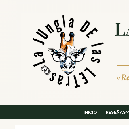
Saltar
al
contenido
INICIO
RESEÑAS