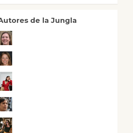
Autores de la Jungla
Adoración Negre Pujol
Angie Ballester
Aura Metzeri Altamirano Solar
Aurelio R. Silvano
Eva Fraile