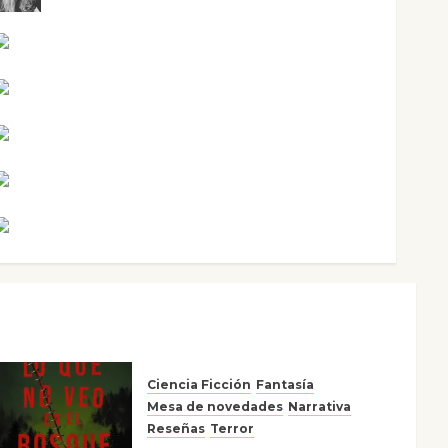
Mari Carmen Pérez
Maxi Sabela Tornes
Noa Guardia
Rosa Villalejos
Víctor Morata
Ciencia Ficción
Fantasía
Mesa de novedades
Narrativa
Reseñas
Terror