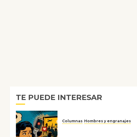
TE PUEDE INTERESAR
Columnas
Hombres y engranajes
Ya no confiamos ni en lo que
nos gusta