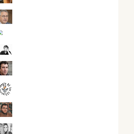
Jesús Cuenca Torres
Joaquín Rández Ramos
José Antonio Castro Cebrián
Juanjo Melgarejo
jungladelasletras
Kiko Prian
Mar Carrillo