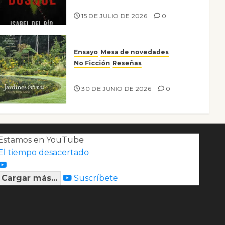
Lo que no veo en el bosque
15 DE JULIO DE 2026
0
Ensayo
Mesa de novedades
No Ficción
Reseñas
Jardines íntimos
30 DE JUNIO DE 2026
0
Estamos en YouTube
El tiempo desacertado
Cargar más...
Suscríbete