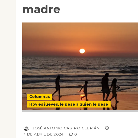
madre
Columnas
Hoy es jueves, le pese a quien le pese
¿Los sueños sueños son?
JOSÉ ANTONIO CASTRO CEBRIÁN
14 DE ABRIL DE 2024
0