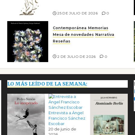
Risco
25 DE JULIO DE 2026
0
Contemporánea
Memorias
Mesa de novedades
Narrativa
Reseñas
Tienes que mirar
2 DE JULIO DE 2026
0
LO MÁS LEÍDO DE LA SEMANA:
Entrevista a Ángel
Francisco Sánchez
Escobar
20 de junio de
2026