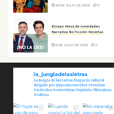
26 DE JULIO DE 2026
0
Ensayo
Mesa de novedades
Narrativa
No Ficción
Reseñas
¡No la líes!
6 DE JULIO DE 2026
0
la_jungladelasletras
La Jungla de las Letras Magacín cultural
dirigido por @jacastroescritor #reseñas
#artículos #entrevistas #opinión #literatura
#cultura