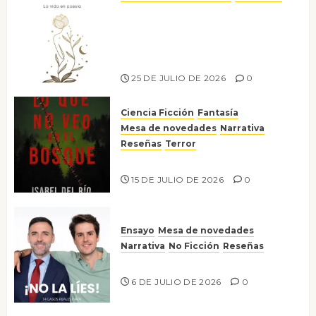
Versos y relatos de libertad: el
canto a la conciencia de la
escritora peruana Sol del
Risco
25 DE JULIO DE 2026
0
Ciencia Ficción
Fantasía
Mesa de novedades
Narrativa
Reseñas
Terror
Lo que no veo en el bosque
15 DE JULIO DE 2026
0
Ensayo
Mesa de novedades
Narrativa
No Ficción
Reseñas
¡No la líes!
6 DE JULIO DE 2026
0