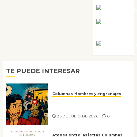
Noa Guardi
Rosa
Villalejos
Víctor Mora
TE PUEDE INTERESAR
Columnas
Hombres y engranajes
Ya no confiamos ni en lo que
nos gusta
26 DE JULIO DE 2026
0
Atenea entre las letras
Columnas