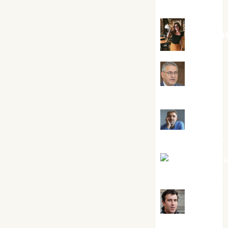
Silvano
Eva Frai
Jesús
Cuenca Torres
Joaquín
Rández Ramos
José Antoni
Castro Cebrián
Juanjo
Melgarejo