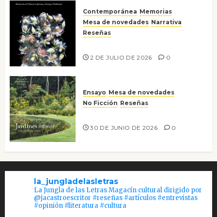
Contemporánea
Memorias
Mesa de novedades
Narrativa
Reseñas
Tienes que mirar
2 DE JULIO DE 2026
0
Ensayo
Mesa de novedades
No Ficción
Reseñas
Jardines íntimos
30 DE JUNIO DE 2026
0
la_jungladelasletras
La Jungla de las Letras Magacín cultural dirigido por
@jacastroescritor #reseñas #artículos #entrevistas
#opinión #literatura #cultura