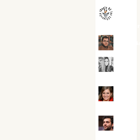
jungladelaslet
Kiko Pri
Mar
Carrillo
Mari
Carmen Pérez
Maxi
Sabela Tornes