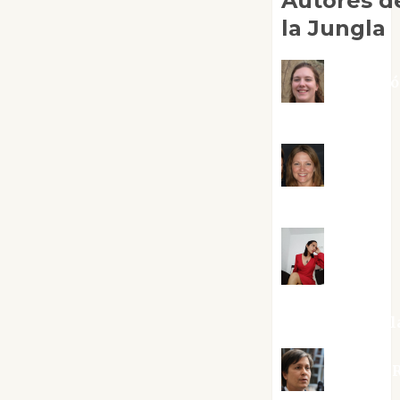
Autores d
la Jungla
Adoraci
Negre Pujol
Angie
Ballester
Aura
Metzeri
Altamirano Sol
Aurelio R