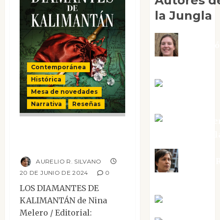
Autores d
la Jungla
Adoraci
Negre Pujol
Contemporánea
Histórica
Angie
Mesa de novedades
Ballester
Narrativa
Reseñas
Aura Metze
Los diamantes de
Altamirano Sol
Kalimantán
Aurelio R
AURELIO R. SILVANO
20 DE JUNIO DE 2024
0
Silvano
LOS DIAMANTES DE
KALIMANTÁN de Nina
Eva Fraile
Melero / Editorial: