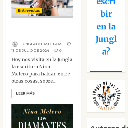
escri
Entrevistas
bir
en la
Entrevista a Nina
Melero
Jungl
JUNGLADELASLETRAS
a?
13 DE JULIO DE 2024
0
Hoy nos visita en la Jungla
la escritora Nina
Melero para hablar, entre
otras cosas, sobre...
LEER MÁS