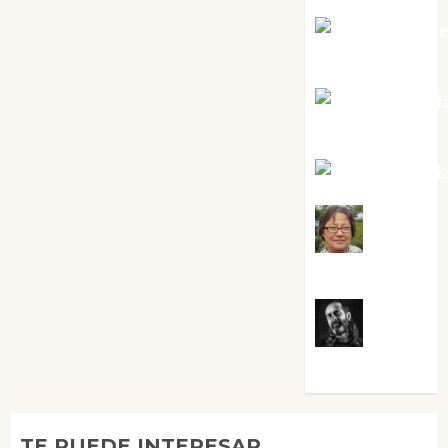
Mari Carm
Pérez
Maxi Sabel
Tornes
Noa Guardi
Rosa
Villalejos
Víctor
Morata
TE PUEDE INTERESAR