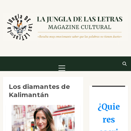
Saltar
al
contenido
Menú
principal
Los diamantes de
Kalimantán
¿Quie
res