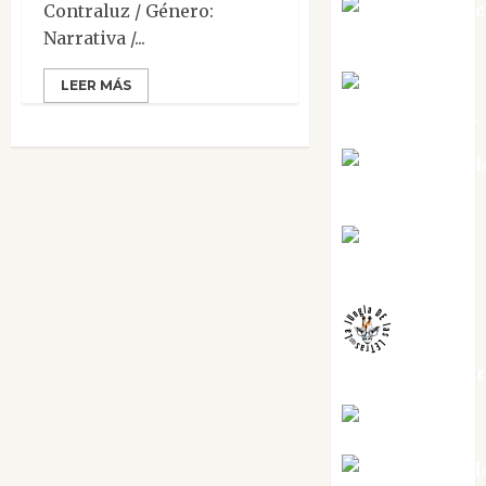
Jesús Cuen
Contraluz / Género:
Narrativa /...
Torres
Joaquín
LEER MÁS
Rández Ramos
José Antoni
Castro Cebrián
Juanjo
Melgarejo
jungladelaslet
Kiko Prian
Mar Carrill