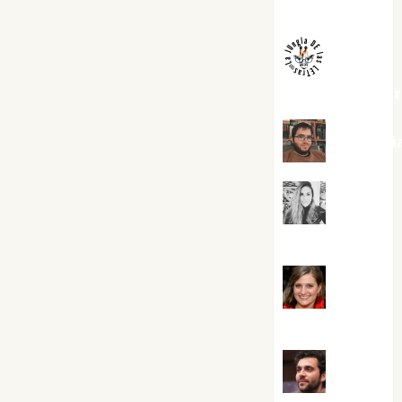
Melgarejo
jungladelaslet
Kiko Pri
Mar
Carrillo
Mari
Carmen Pérez
Maxi