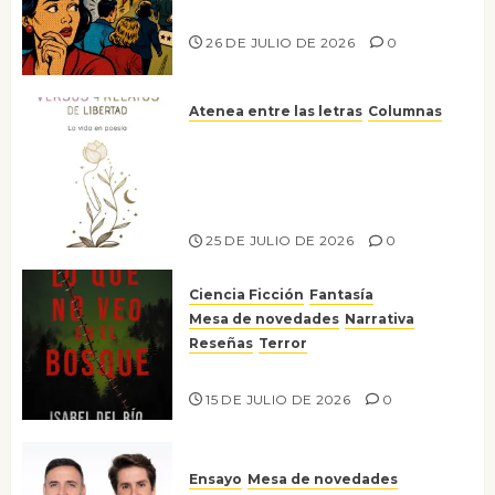
nos gusta
26 DE JULIO DE 2026
0
Atenea entre las letras
Columnas
Versos y relatos de libertad: el
canto a la conciencia de la
escritora peruana Sol del
Risco
25 DE JULIO DE 2026
0
Ciencia Ficción
Fantasía
Mesa de novedades
Narrativa
Reseñas
Terror
Lo que no veo en el bosque
15 DE JULIO DE 2026
0
Ensayo
Mesa de novedades