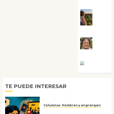
Sabela Tornes
Noa
Guardia
Rosa
Villalejos
Víctor Mora
TE PUEDE INTERESAR
Columnas
Hombres y engranajes
Ya no confiamos ni en lo que