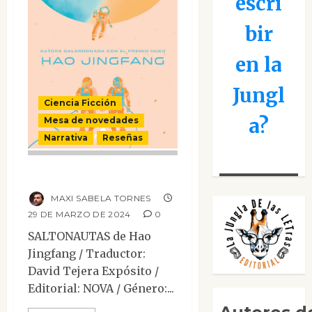
escri
bir
en la
Jungl
Ciencia Ficción
a?
Mesa de novedades
Narrativa
Reseñas
Saltonautas
MAXI SABELA TORNES
29 DE MARZO DE 2024
0
SALTONAUTAS de Hao
Jingfang / Traductor:
David Tejera Expósito /
Editorial: NOVA / Género:...