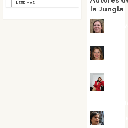
Autores d
LEER MÁS
la Jungla
Adoraci
Negre Pujol
Angie
Ballester
Aura
Metzeri
Altamirano Sol
Aurelio R