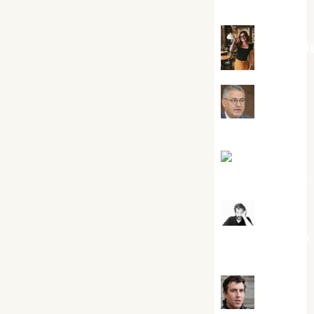
Silvano
Eva Frai
Jesús
Cuenca Torres
Joaquín
Rández Ramos
José
Antonio Castro
Cebrián
Juanjo