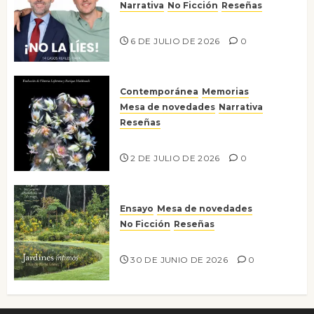
Narrativa
No Ficción
Reseñas
¡No la líes!
6 DE JULIO DE 2026
0
Contemporánea
Memorias
Mesa de novedades
Narrativa
Reseñas
Tienes que mirar
2 DE JULIO DE 2026
0
Ensayo
Mesa de novedades
No Ficción
Reseñas
Jardines íntimos
30 DE JUNIO DE 2026
0