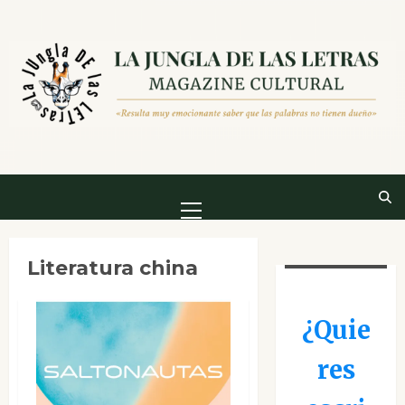
Saltar
al
contenido
Menú
principal
Literatura china
¿Quie
res