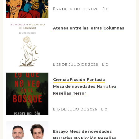
nos gusta
26 DE JULIO DE 2026
0
Atenea entre las letras
Columnas
Versos y relatos de libertad: el
canto a la conciencia de la
escritora peruana Sol del
Risco
25 DE JULIO DE 2026
0
Ciencia Ficción
Fantasía
Mesa de novedades
Narrativa
Reseñas
Terror
Lo que no veo en el bosque
15 DE JULIO DE 2026
0
Ensayo
Mesa de novedades
Narrativa
No Ficción
Reseñas