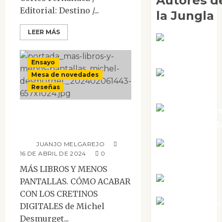
Autores d
Editorial: Destino /...
la Jungla
LEER MÁS
Adoración
Negre Pujol
Ensayo
Angie
Mesa de novedades
Reseñas
Ballester
Aura Metze
Más libros y menos
Altamirano Sol
pantallas
JUANJO MELGAREJO
Aurelio R.
16 DE ABRIL DE 2024
0
Silvano
MÁS LIBROS Y MENOS
Eva Fraile
PANTALLAS. CÓMO ACABAR
CON LOS CRETINOS
Jesús Cuen
DIGITALES de Michel
Torres
Desmurget...