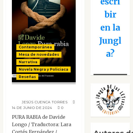
escri
bir
en la
Jungl
Contemporánea
a?
Mesa de novedades
Narrativa
Novela Negra y Policiaca
Reseñas
Pura rabia
JESÚS CUENCA TORRES
14 DE JUNIO DE 2024
0
PURA RABIA de Davide
Longo / Traductora: Lara
Cortés Fernández /