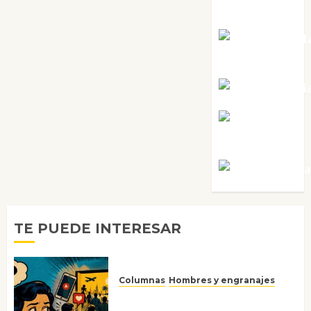
Pérez
Maxi Sabel
Tornes
Noa Guardi
Rosa
Villalejos
Víctor Mora
TE PUEDE INTERESAR
Columnas
Hombres y engranajes
Ya no confiamos ni en lo que