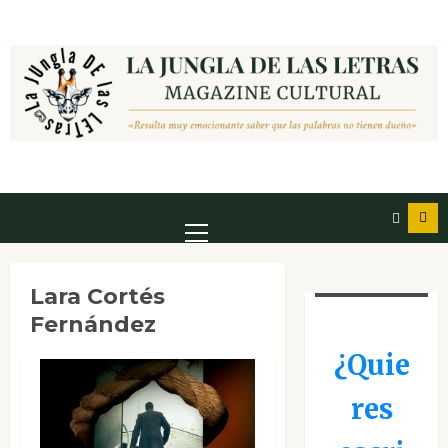
Saltar
al
contenido
Menú
principal
Lara Cortés
Fernández
¿Quie
res