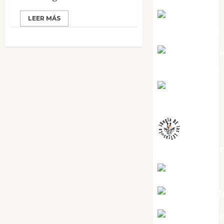
Joaquín
LEER MÁS
Rández Ramos
José Antoni
Castro Cebrián
Juanjo
Melgarejo
jungladelaslet
Kiko Prian
Mar Carrill
Mari Carm