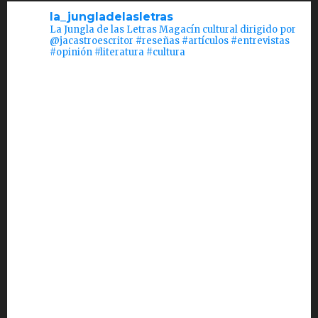
la_jungladelasletras
La Jungla de las Letras Magacín cultural dirigido por
@jacastroescritor #reseñas #artículos #entrevistas
#opinión #literatura #cultura