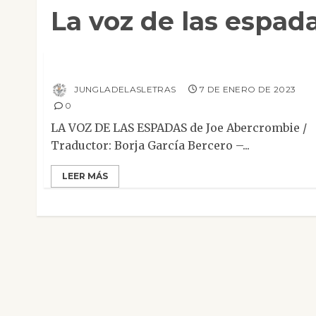
La voz de las espad
Mesa de novedades
La voz de las espadas
JUNGLADELASLETRAS
7 DE ENERO DE 2023
0
LA VOZ DE LAS ESPADAS de Joe Abercrombie /
Traductor: Borja García Bercero –...
LEER MÁS