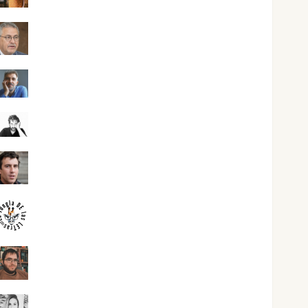
Jesús Cuenca Torres
Joaquín Rández Ramos
José Antonio Castro Cebrián
Juanjo Melgarejo
jungladelasletras
Kiko Prian