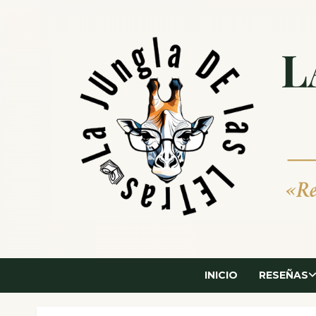
Saltar
al
contenido
INICIO
RESEÑAS