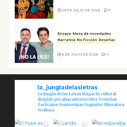
nos gusta
26 DE JULIO DE 2026
0
Ensayo
Mesa de novedades
Narrativa
No Ficción
Reseñas
¡No la líes!
6 DE JULIO DE 2026
0
la_jungladelasletras
La Jungla de las Letras Magacín cultural
dirigido por @jacastroescritor #reseñas
#artículos #entrevistas #opinión #literatura
#cultura