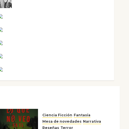
Mar Carrillo
Mari Carmen Pérez
Maxi Sabela Tornes
Noa Guardia
Rosa Villalejos
Víctor Morata
Ciencia Ficción
Fantasía
Mesa de novedades
Narrativa
Reseñas
Terror