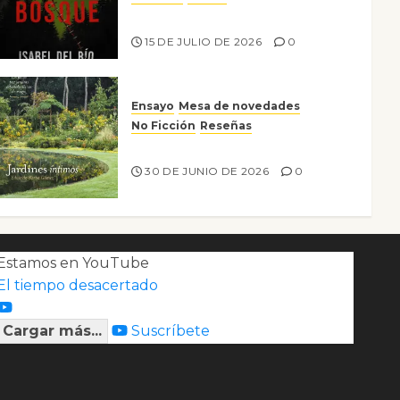
Lo que no veo en el bosque
15 DE JULIO DE 2026
0
Ensayo
Mesa de novedades
No Ficción
Reseñas
Jardines íntimos
30 DE JUNIO DE 2026
0
Estamos en YouTube
El tiempo desacertado
Cargar más...
Suscríbete