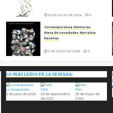
escritora peruana Sol del
Risco
25 DE JULIO DE 2026
0
Contemporánea
Memorias
Mesa de novedades
Narrativa
Reseñas
Tienes que mirar
2 DE JULIO DE 2026
0
LO MÁS LEÍDO DE LA SEMANA:
Lo inesperado
Tatá
Pan
3 de junio de 2026
26 de septiembre
29 de mayo de
de 2025
2026