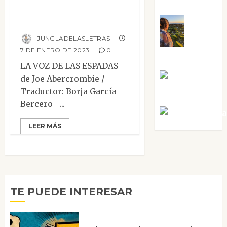
Sabela Tornes
La voz de las
espadas
Noa
JUNGLADELASLETRAS
7 DE ENERO DE 2023
0
Guardia
LA VOZ DE LAS ESPADAS
Rosa
de Joe Abercrombie /
Traductor: Borja García
Villalejos
Bercero –...
Víctor Mora
LEER MÁS
TE PUEDE INTERESAR