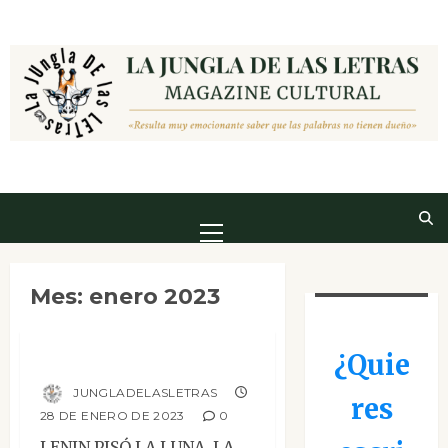
Saltar
al
contenido
Menú
principal
Mes:
enero 2023
Mesa de novedades
Lenin pisó la luna
¿Quie
JUNGLADELASLETRAS
res
28 DE ENERO DE 2023
0
LENIN PISÓ LA LUNA. LA