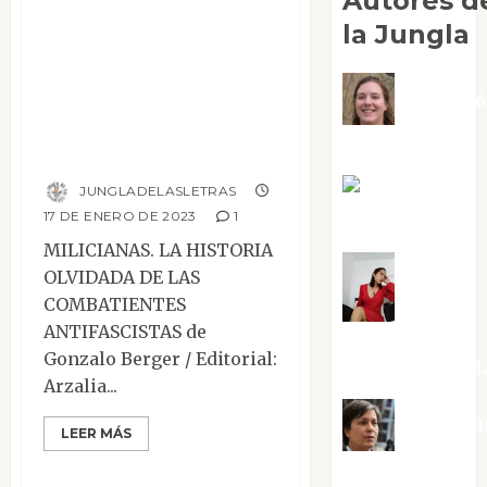
Autores d
Milicianas. La
la Jungla
historia olvidada
de las
Adoraci
combatientes
Negre Pujol
antifascistas
Angie
JUNGLADELASLETRAS
17 DE ENERO DE 2023
1
Ballester
MILICIANAS. LA HISTORIA
OLVIDADA DE LAS
Aura
COMBATIENTES
ANTIFASCISTAS de
Metzeri
Gonzalo Berger / Editorial:
Altamirano Sol
Arzalia...
Aurelio R
LEER MÁS
Mesa de novedades
Silvano