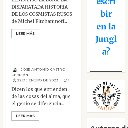
escri
DISPARATADA HISTORIA
bir
DE LOS COSMISTAS RUSOS
de Michel Eltchaninoff...
en la
Columnas
LEER MÁS
Jungl
Hoy es jueves, le pese a quien le pese
a?
«Zervos», de Pablo
Picasso
JOSÉ ANTONIO CASTRO
CEBRIÁN
22 DE ENERO DE 2023
1
Dicen los que entienden
de las cosas del alma, que
el genio se diferencia...
LEER MÁS
Mesa de novedades