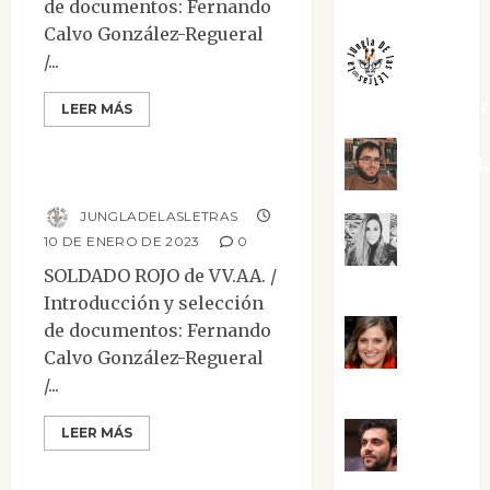
Melgarejo
de documentos: Fernando
Calvo González-Regueral
/...
jungladelaslet
LEER MÁS
Mesa de novedades
Kiko Pri
Soldado rojo
JUNGLADELASLETRAS
Mar
10 DE ENERO DE 2023
0
SOLDADO ROJO de VV.AA. /
Carrillo
Introducción y selección
de documentos: Fernando
Mari
Calvo González-Regueral
/...
Carmen Pérez
LEER MÁS
Maxi
Mesa de novedades