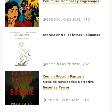
Columnas
Hombres y engranajes
Ya no confiamos ni en lo que
nos gusta
26 DE JULIO DE 2026
0
Atenea entre las letras
Columnas
Versos y relatos de libertad: el
canto a la conciencia de la
escritora peruana Sol del
Risco
25 DE JULIO DE 2026
0
Ciencia Ficción
Fantasía
Mesa de novedades
Narrativa
Reseñas
Terror
Lo que no veo en el bosque
15 DE JULIO DE 2026
0