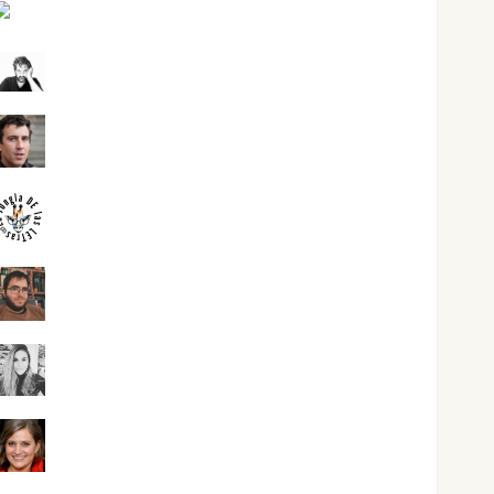
Joaquín Rández Ramos
José Antonio Castro Cebrián
Juanjo Melgarejo
jungladelasletras
Kiko Prian
Mar Carrillo
Mari Carmen Pérez