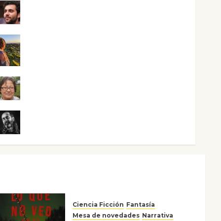
Maxi Sabela Tornes
Noa Guardia
Rosa Villalejos
Víctor Morata
Ciencia Ficción
Fantasía
Mesa de novedades
Narrativa