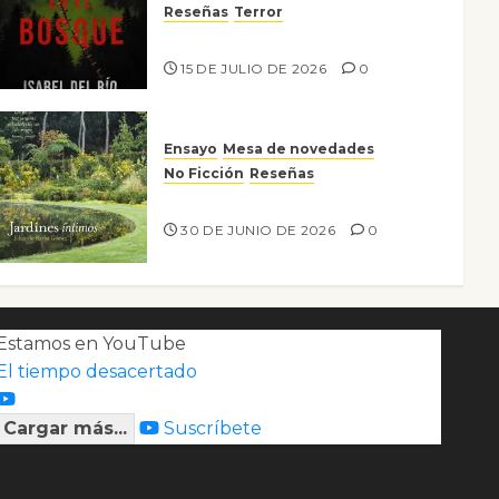
Reseñas
Terror
Lo que no veo en el bosque
15 DE JULIO DE 2026
0
Ensayo
Mesa de novedades
No Ficción
Reseñas
Jardines íntimos
30 DE JUNIO DE 2026
0
Estamos en YouTube
El tiempo desacertado
Cargar más...
Suscríbete