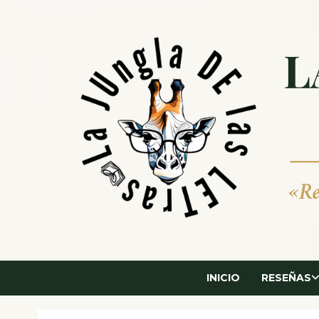
Saltar
al
contenido
INICIO
RESEÑAS