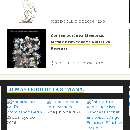
el canto a la conciencia de la
escritora peruana Sol del
Risco
25 DE JULIO DE 2026
0
Contemporánea
Memorias
Mesa de novedades
Narrativa
Reseñas
Tienes que mirar
2 DE JULIO DE 2026
0
LO MÁS LEÍDO DE LA SEMANA:
Lo inesperado
Atomizando Berlín
3 de junio de 2026
25 de mayo de
Entrevista a Ángel
2026
Francisco Sánchez
Escobar