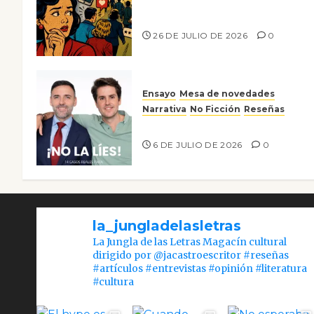
Ya no confiamos ni en lo que
nos gusta
26 DE JULIO DE 2026
0
Ensayo
Mesa de novedades
Narrativa
No Ficción
Reseñas
¡No la líes!
6 DE JULIO DE 2026
0
la_jungladelasletras
La Jungla de las Letras Magacín cultural
dirigido por @jacastroescritor #reseñas
#artículos #entrevistas #opinión #literatura
#cultura