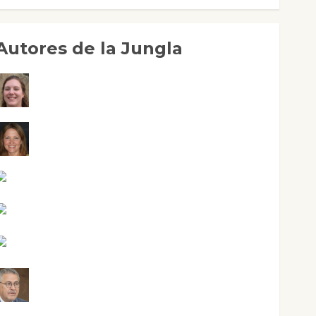
Autores de la Jungla
Adoración Negre Pujol
Angie Ballester
Aura Metzeri Altamirano Solar
Aurelio R. Silvano
Eva Fraile
Jesús Cuenca Torres