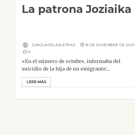
La patrona Joziaika
Narrativa
Entremés de «Diario de un escritor» de
Fiódor Dostoyevski
JUNGLADELASLETRAS
15 DE DICIEMBRE DE 2021
0
«En el número de octubre, informaba del
suicidio de la hija de un emigrante:...
LEER MÁS