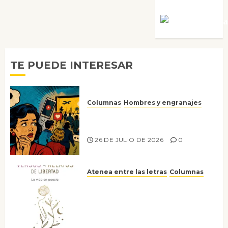
Víctor Mora
TE PUEDE INTERESAR
Columnas
Hombres y engranajes
Ya no confiamos ni en lo que
nos gusta
26 DE JULIO DE 2026
0
Atenea entre las letras
Columnas
Versos y relatos de libertad: el
canto a la conciencia de la
escritora peruana Sol del
Risco