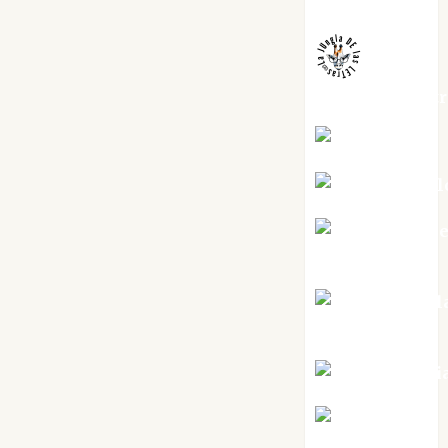
Melgarejo
jungladelaslet
Kiko Prian
Mar Carrill
Mari Carm
Pérez
Maxi Sabel
Tornes
Noa Guardi
Rosa
Villalejos