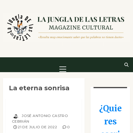
Saltar
al
contenido
Menú
principal
Columnas
La eterna sonrisa
Hoy es jueves, le pese a quien le pese
La eterna sonrisa
¿Quie
JOSÉ ANTONIO CASTRO
res
CEBRIÁN
21 DE JULIO DE 2022
0