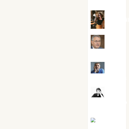
Silvano
Eva Frai
Jesús
Cuenca Torres
Joaquín
Rández Ramos
José
Antonio Castro
Cebrián
Juanjo