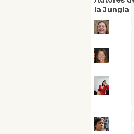
Autores d
la Jungla
Adoraci
Negre Pujol
Angie
Ballester
Aura
Metzeri
Altamirano Sol
Aurelio R