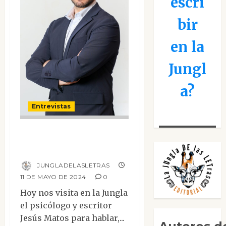
escri
bir
en la
Jungl
a?
Entrevistas
Entrevista a Jesús
Matos
JUNGLADELASLETRAS
11 DE MAYO DE 2024
0
Hoy nos visita en la Jungla
el psicólogo y escritor
Jesús Matos para hablar,...