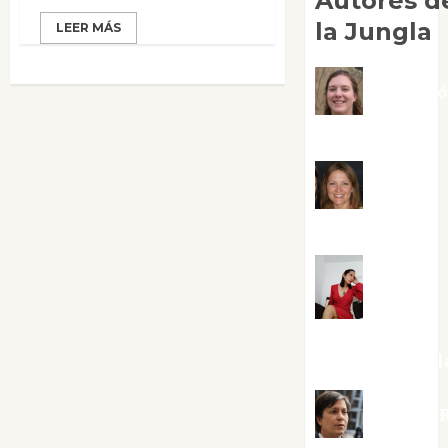
Autores d
la Jungla
LEER MÁS
Adoraci
Negre Pujol
Angie
Ballester
Aura
Metzeri
Altamirano Sol
Aurelio R