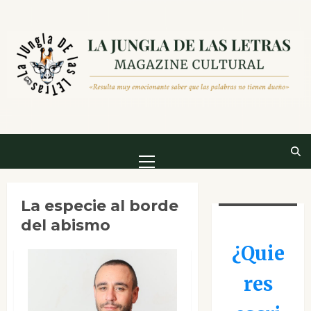
Saltar
al
contenido
Menú
principal
La especie al borde
del abismo
¿Quie
res