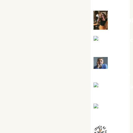
Silvano
Eva Frai
Jesús Cuen
Torres
Joaquín
Rández Ramos
José Antoni
Castro Cebrián
Juanjo
Melgarejo