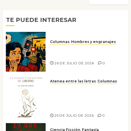
TE PUEDE INTERESAR
Columnas
Hombres y engranajes
Ya no confiamos ni en lo que
nos gusta
26 DE JULIO DE 2026
0
Atenea entre las letras
Columnas
Versos y relatos de libertad: el
canto a la conciencia de la
escritora peruana Sol del
Risco
25 DE JULIO DE 2026
0
Ciencia Ficción
Fantasía