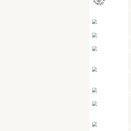
jungladelaslet
Kiko Prian
Mar Carrill
Mari Carm
Pérez
Maxi Sabel
Tornes
Noa Guardi
Rosa
Villalejos
Víctor Mora