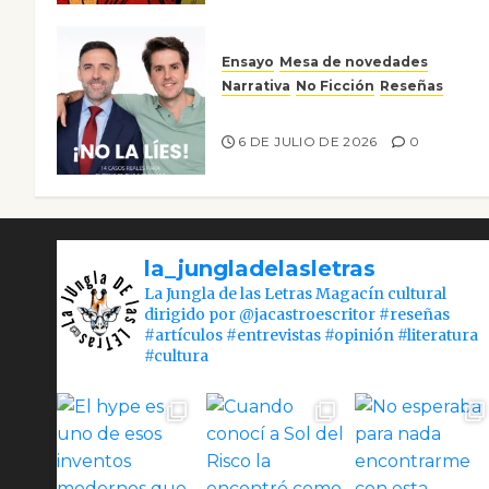
Ensayo
Mesa de novedades
Narrativa
No Ficción
Reseñas
¡No la líes!
6 DE JULIO DE 2026
0
la_jungladelasletras
La Jungla de las Letras Magacín cultural
dirigido por @jacastroescritor #reseñas
#artículos #entrevistas #opinión #literatura
#cultura