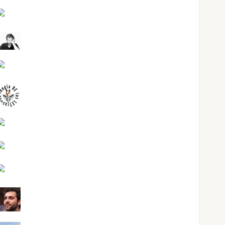
Joaquín Rández Ramos
José Antonio Castro Cebrián
Juanjo Melgarejo
jungladelasletras
Kiko Prian
Mar Carrillo
Mari Carmen Pérez
Maxi Sabela Tornes