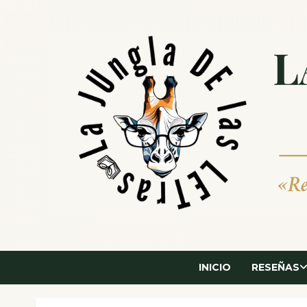
Saltar
al
contenido
INICIO
RESEÑAS