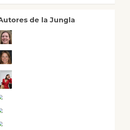
Autores de la Jungla
Adoración Negre Pujol
Angie Ballester
Aura Metzeri Altamirano Solar
Aurelio R. Silvano
Eva Fraile
Jesús Cuenca Torres