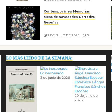
Contemporánea
Memorias
Mesa de novedades
Narrativa
Reseñas
Tienes que mirar
2 DE JULIO DE 2026
0
LO MÁS LEÍDO DE LA SEMANA:
Lo inesperado
3 de junio de 2026
Entrevista a Ángel
Francisco Sánchez
Escobar
20 de junio de
2026