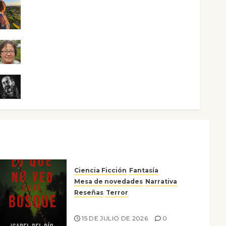
Noa Guardia
Rosa Villalejos
Víctor Morata
Ciencia Ficción
Fantasía
Mesa de novedades
Narrativa
Reseñas
Terror
Lo que no veo en el bosque
15 DE JULIO DE 2026
0