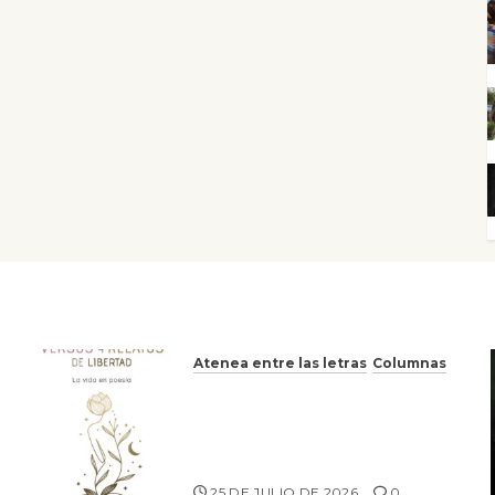
Atenea entre las letras
Columnas
Versos y relatos de libertad:
el canto a la conciencia de la
escritora peruana Sol del
Risco
25 DE JULIO DE 2026
0