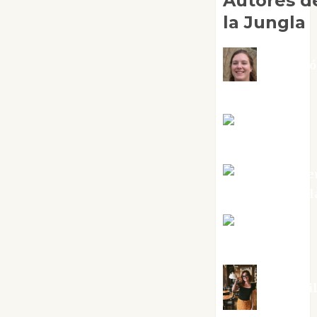
Autores d
la Jungla
Adoraci
Negre Pujol
Angie
Ballester
Aura Metze
Altamirano Sol
Aurelio R.
Silvano
Eva Frai