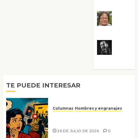
Guardia
Rosa
Villalejos
Víctor
Morata
TE PUEDE INTERESAR
Columnas
Hombres y engranajes
Ya no confiamos ni en lo que
nos gusta
26 DE JULIO DE 2026
0