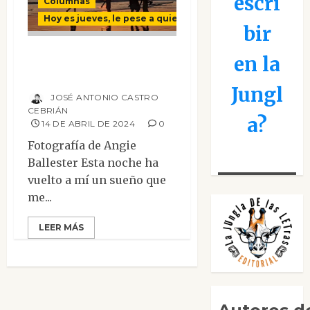
escri
Columnas
Hoy es jueves, le pese a quien le pese
bir
¿Los sueños sueños
en la
son?
Jungl
JOSÉ ANTONIO CASTRO
CEBRIÁN
a?
14 DE ABRIL DE 2024
0
Fotografía de Angie
Ballester Esta noche ha
vuelto a mí un sueño que
me...
LEER MÁS