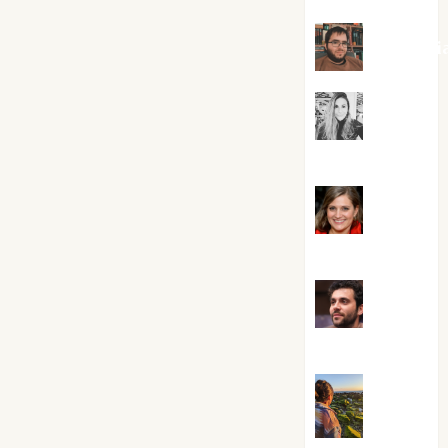
Kiko Pri
Mar
Carrillo
Mari
Carmen Pérez
Maxi
Sabela Tornes
Noa