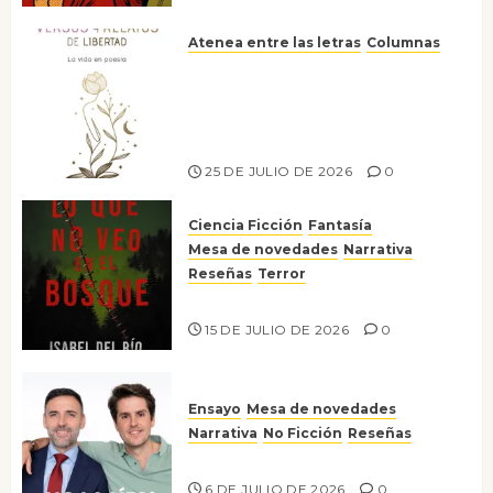
Atenea entre las letras
Columnas
Versos y relatos de libertad: el
canto a la conciencia de la
escritora peruana Sol del
Risco
25 DE JULIO DE 2026
0
Ciencia Ficción
Fantasía
Mesa de novedades
Narrativa
Reseñas
Terror
Lo que no veo en el bosque
15 DE JULIO DE 2026
0
Ensayo
Mesa de novedades
Narrativa
No Ficción
Reseñas
¡No la líes!
6 DE JULIO DE 2026
0