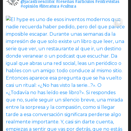
@jacastroescritor #reseñas #artículos #entrevistas
#opinión #literatura #cultura