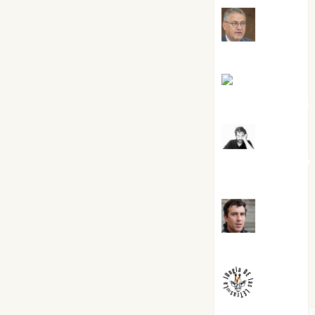
Jesús
Cuenca Torres
Joaquín
Rández Ramos
José
Antonio Castro
Cebrián
Juanjo
Melgarejo
jungladelaslet