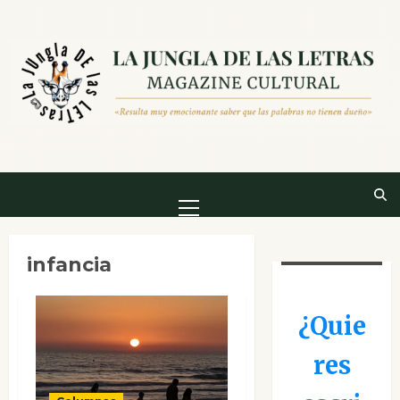
Saltar
al
contenido
Menú
principal
infancia
¿Quie
res