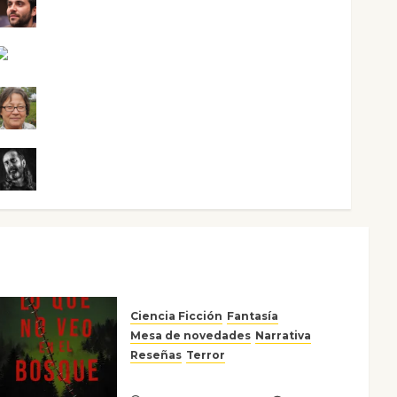
Maxi Sabela Tornes
Noa Guardia
Rosa Villalejos
Víctor Morata
Ciencia Ficción
Fantasía
Mesa de novedades
Narrativa
Reseñas
Terror
Lo que no veo en el bosque