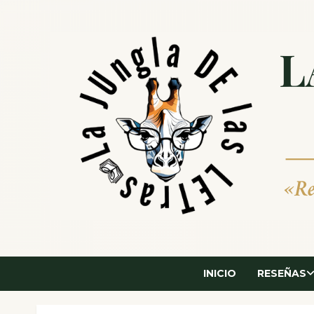
Saltar
al
contenido
INICIO
RESEÑAS