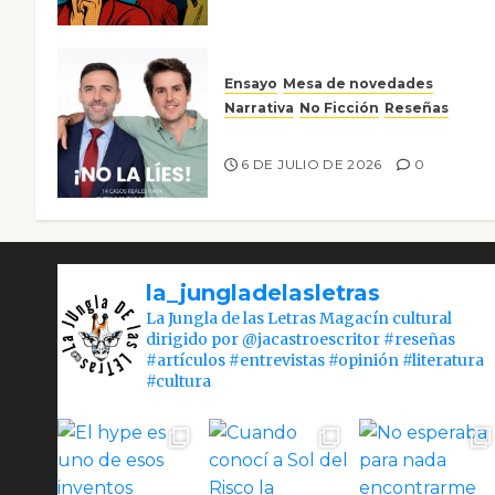
Ensayo
Mesa de novedades
Narrativa
No Ficción
Reseñas
¡No la líes!
6 DE JULIO DE 2026
0
la_jungladelasletras
La Jungla de las Letras Magacín cultural
dirigido por @jacastroescritor #reseñas
#artículos #entrevistas #opinión #literatura
#cultura