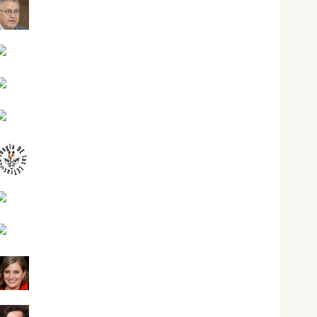
Jesús Cuenca Torres
Joaquín Rández Ramos
José Antonio Castro Cebrián
Juanjo Melgarejo
jungladelasletras
Kiko Prian
Mar Carrillo
Mari Carmen Pérez