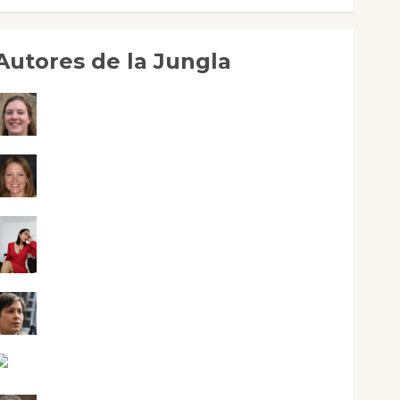
Autores de la Jungla
Adoración Negre Pujol
Angie Ballester
Aura Metzeri Altamirano Solar
Aurelio R. Silvano
Eva Fraile