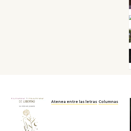
Atenea entre las letras
Columnas
Versos y relatos de libertad:
el canto a la conciencia de la
escritora peruana Sol del
Risco