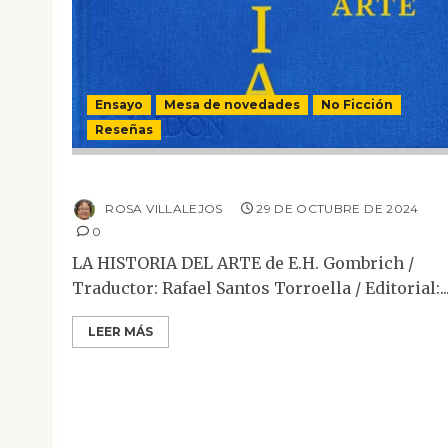
Ensayo
Mesa de novedades
No Ficción
Reseñas
La historia del arte
ROSA VILLALEJOS
29 DE OCTUBRE DE 2024
0
LA HISTORIA DEL ARTE de E.H. Gombrich /
Traductor: Rafael Santos Torroella / Editorial:..
LEER MÁS