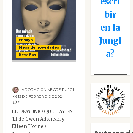
escri
bir
en la
Jungl
Ensayo
Mesa de novedades
a?
Reseñas
El demonio que
hay en ti
ADORACIÓN NEGRE PUJOL
15 DE FEBRERO DE 2024
0
EL DEMONIO QUE HAY EN
TI de Gwen Adshead y
Eileen Horne /