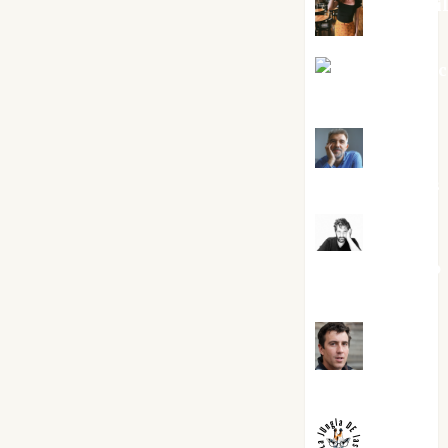
Eva Frai
Jesús Cuen
Torres
Joaquín
Rández Ramos
José
Antonio Castro
Cebrián
Juanjo
Melgarejo