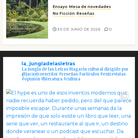
Ensayo
Mesa de novedades
No Ficción
Reseñas
Jardines íntimos
30 DE JUNIO DE 2026
0
la_jungladelasletras
La Jungla de las Letras Magacín cultural dirigido por
@jacastroescritor #reseñas #artículos #entrevistas
#opinión #literatura #cultura