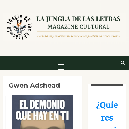
Saltar
al
contenido
Menú
principal
Gwen Adshead
¿Quie
res