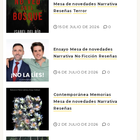
Mesa de novedades
Narrativa
Reseñas
Terror
Lo que no veo en el bosque
15 DE JULIO DE 2026
0
Ensayo
Mesa de novedades
Narrativa
No Ficción
Reseñas
¡No la líes!
6 DE JULIO DE 2026
0
Contemporánea
Memorias
Mesa de novedades
Narrativa
Reseñas
Tienes que mirar
2 DE JULIO DE 2026
0