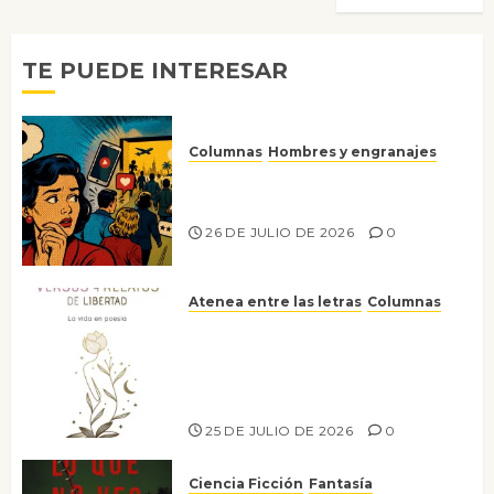
TE PUEDE INTERESAR
Columnas
Hombres y engranajes
Ya no confiamos ni en lo que
nos gusta
26 DE JULIO DE 2026
0
Atenea entre las letras
Columnas
Versos y relatos de libertad: el
canto a la conciencia de la
escritora peruana Sol del
Risco
25 DE JULIO DE 2026
0
Ciencia Ficción
Fantasía