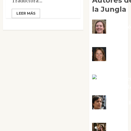
Autores d
Traductora:...
la Jungla
LEER MÁS
Adoraci
Negre Pujol
Angie
Ballester
Aura Metze
Altamirano Sol
Aurelio R
Silvano