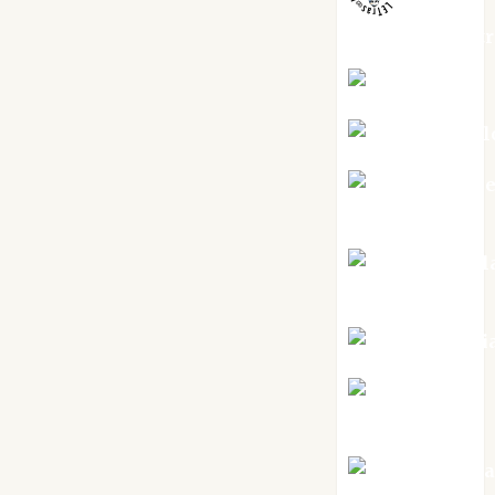
jungladelaslet
Kiko Prian
Mar Carrill
Mari Carm
Pérez
Maxi Sabel
Tornes
Noa Guardi
Rosa
Villalejos
Víctor Mora