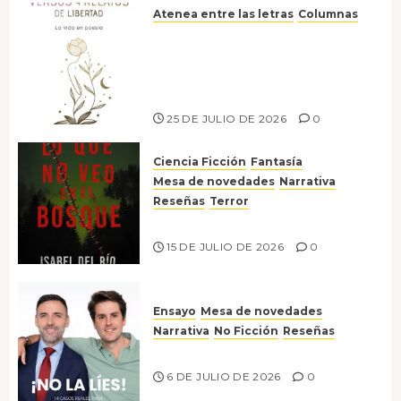
Atenea entre las letras
Columnas
Versos y relatos de libertad: el
canto a la conciencia de la
escritora peruana Sol del
Risco
25 DE JULIO DE 2026
0
Ciencia Ficción
Fantasía
Mesa de novedades
Narrativa
Reseñas
Terror
Lo que no veo en el bosque
15 DE JULIO DE 2026
0
Ensayo
Mesa de novedades
Narrativa
No Ficción
Reseñas
¡No la líes!
6 DE JULIO DE 2026
0