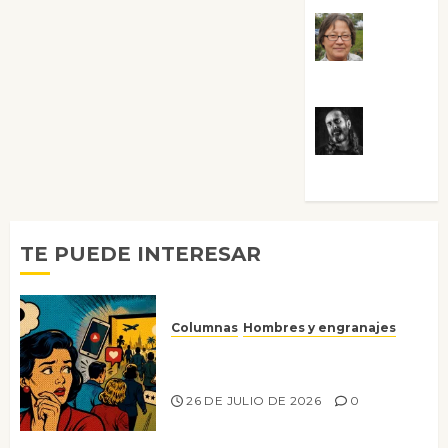
Rosa
Villalejos
Víctor
Morata
TE PUEDE INTERESAR
Columnas
Hombres y engranajes
Ya no confiamos ni en lo que
nos gusta
26 DE JULIO DE 2026
0