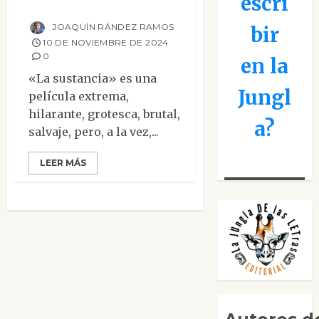
escri
años después
JOAQUÍN RÁNDEZ RAMOS
bir
10 DE NOVIEMBRE DE 2024
0
en la
«La sustancia» es una
Jungl
película extrema,
hilarante, grotesca, brutal,
a?
salvaje, pero, a la vez,...
LEER MÁS