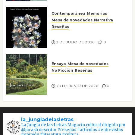
Contemporánea
Memorias
Mesa de novedades
Narrativa
Reseñas
Tienes que mirar
2 DE JULIO DE 2026
0
Ensayo
Mesa de novedades
No Ficción
Reseñas
Jardines íntimos
30 DE JUNIO DE 2026
0
la_jungladelasletras
La Jungla de las Letras Magacín cultural dirigido por
@jacastroescritor #reseñas #artículos #entrevistas
#opinión #literatura #cultura