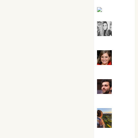
Kiko Prian
Mar
Carrillo
Mari
Carmen Pérez
Maxi
Sabela Tornes
Noa
Guardia