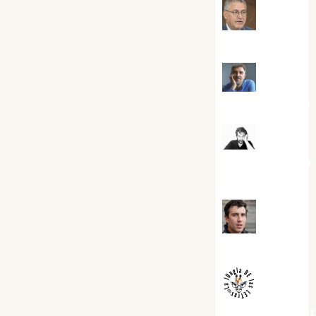
Jesús
Cuenca Torres
Joaquín
Rández Ramos
José
Antonio Castro
Cebrián
Juanjo
Melgarejo
jungladelaslet