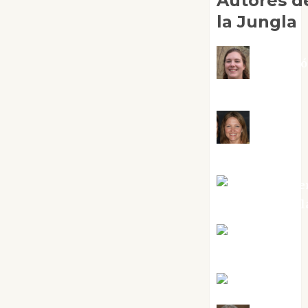
Autores d
la Jungla
Adoraci
Negre Pujol
Angie
Ballester
Aura Metze
Altamirano Sol
Aurelio R.
Silvano
Eva Fraile