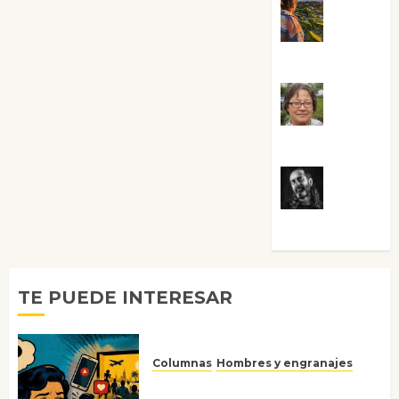
Noa
Guardia
Rosa
Villalejos
Víctor
Morata
TE PUEDE INTERESAR
Columnas
Hombres y engranajes
Ya no confiamos ni en lo que