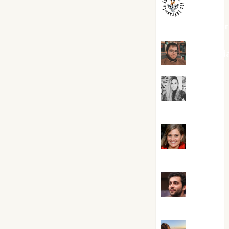
jungladelaslet
Kiko Pri
Mar
Carrillo
Mari
Carmen Pérez
Maxi
Sabela Tornes