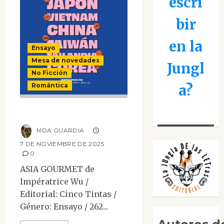
escri
bir
en la
Ensayo
Mesa de novedades
Jungl
No Ficción
a?
Romántica
Asia gourmet
NOA GUARDIA
7 DE NOVIEMBRE DE 2025
0
ASIA GOURMET de
Impératrice Wu /
Editorial: Cinco Tintas /
Género: Ensayo / 262...