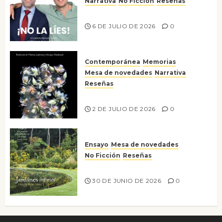
Narrativa
No Ficción
Reseñas
¡No la líes!
6 DE JULIO DE 2026
0
Contemporánea
Memorias
Mesa de novedades
Narrativa
Reseñas
Tienes que mirar
2 DE JULIO DE 2026
0
Ensayo
Mesa de novedades
No Ficción
Reseñas
Jardines íntimos
30 DE JUNIO DE 2026
0