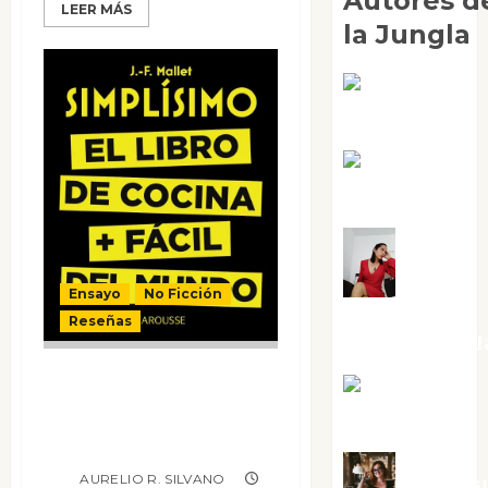
Autores d
LEER MÁS
la Jungla
Adoración
Negre Pujol
Angie
Ballester
Aura
Ensayo
No Ficción
Metzeri
Reseñas
Altamirano Sol
Simplísimo. El
Aurelio R.
libro de cocina +
Silvano
fácil del mundo
AURELIO R. SILVANO
Eva Frai