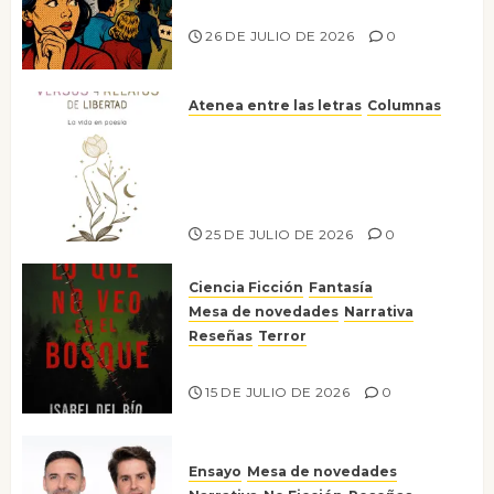
nos gusta
26 DE JULIO DE 2026
0
Atenea entre las letras
Columnas
Versos y relatos de libertad: el
canto a la conciencia de la
escritora peruana Sol del
Risco
25 DE JULIO DE 2026
0
Ciencia Ficción
Fantasía
Mesa de novedades
Narrativa
Reseñas
Terror
Lo que no veo en el bosque
15 DE JULIO DE 2026
0
Ensayo
Mesa de novedades