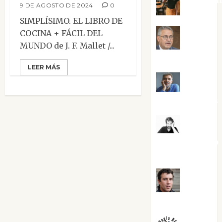
9 DE AGOSTO DE 2024
0
SIMPLÍSIMO. EL LIBRO DE
COCINA + FÁCIL DEL
Jesús
MUNDO de J. F. Mallet /...
Cuenca Torres
LEER MÁS
Joaquín
Rández Ramos
José
Antonio Castro
Cebrián
Juanjo
Melgarejo