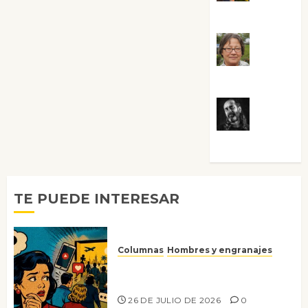
Guardia
Rosa
Villalejos
Víctor
Morata
TE PUEDE INTERESAR
Columnas
Hombres y engranajes
Ya no confiamos ni en lo que
nos gusta
26 DE JULIO DE 2026
0