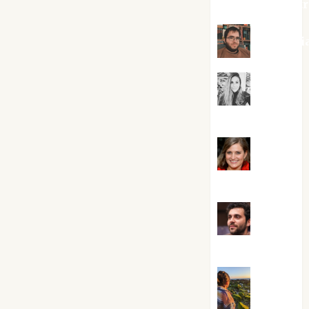
jungladelaslet
Kiko Pri
Mar
Carrillo
Mari
Carmen Pérez
Maxi
Sabela Tornes
Noa