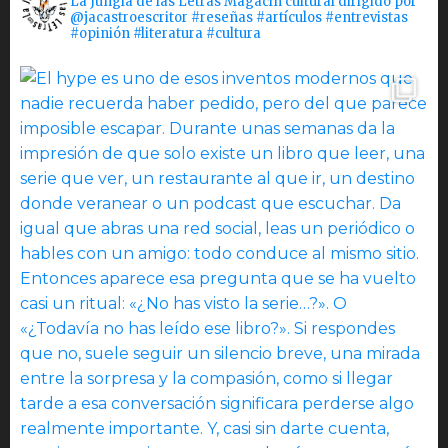
La Jungla de las Letras Magacín cultural dirigido por
@jacastroescritor #reseñas #artículos #entrevistas
#opinión #literatura #cultura