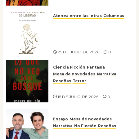
Atenea entre las letras
Columnas
Versos y relatos de libertad: el
canto a la conciencia de la
escritora peruana Sol del
Risco
25 DE JULIO DE 2026
0
Ciencia Ficción
Fantasía
Mesa de novedades
Narrativa
Reseñas
Terror
Lo que no veo en el bosque
15 DE JULIO DE 2026
0
Ensayo
Mesa de novedades
Narrativa
No Ficción
Reseñas
¡No la líes!