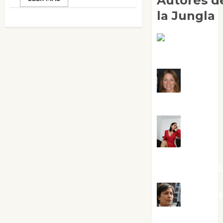
Autores d
la Jungla
Adoración
Negre Pujol
Angie
Ballester
Aura
Metzeri
Altamirano Sol
Aurelio R
Silvano