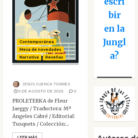
escri
bir
en la
Jungl
Contemporánea
Mesa de novedades
a?
Narrativa
Reseñas
Proleterka
JESÚS CUENCA TORRES
5 DE AGOSTO DE 2025
0
PROLETERKA de Fleur
Jaeggy / Traductora: Mª
Ángeles Cabré / Editorial:
Tusquets / Colección:...
LEER MÁS