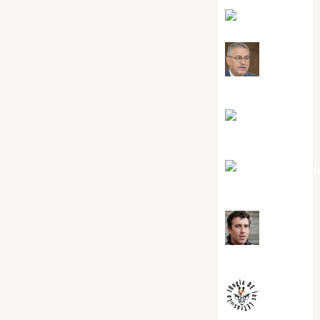
Eva Fraile
Jesús
Cuenca Torres
Joaquín
Rández Ramos
José Antoni
Castro Cebrián
Juanjo
Melgarejo