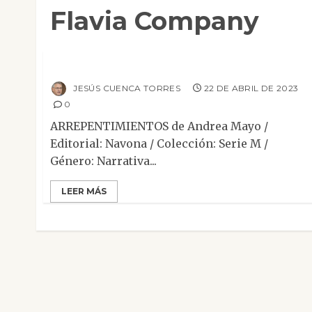
Flavia Company
Mesa de novedades
Narrativa
Relato
Arrepentimientos
JESÚS CUENCA TORRES
22 DE ABRIL DE 2023
0
ARREPENTIMIENTOS de Andrea Mayo /
Editorial: Navona / Colección: Serie M /
Género: Narrativa...
LEER MÁS