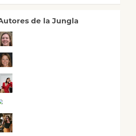
Autores de la Jungla
Adoración Negre Pujol
Angie Ballester
Aura Metzeri Altamirano Solar
Aurelio R. Silvano
Eva Fraile