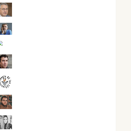
Jesús Cuenca Torres
Joaquín Rández Ramos
José Antonio Castro Cebrián
Juanjo Melgarejo
jungladelasletras
Kiko Prian
Mar Carrillo