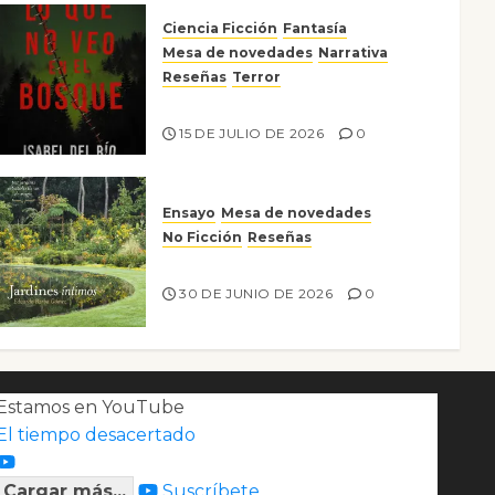
Ciencia Ficción
Fantasía
Mesa de novedades
Narrativa
Reseñas
Terror
Lo que no veo en el bosque
15 DE JULIO DE 2026
0
Ensayo
Mesa de novedades
No Ficción
Reseñas
Jardines íntimos
30 DE JUNIO DE 2026
0
Estamos en YouTube
El tiempo desacertado
Cargar más...
Suscríbete