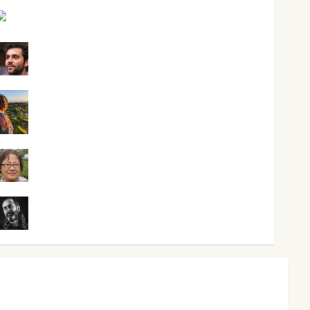
Mari Carmen Pérez
Maxi Sabela Tornes
Noa Guardia
Rosa Villalejos
Víctor Morata