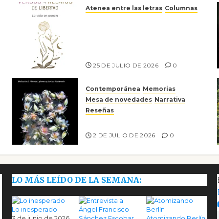
Atenea entre las letras
Columnas
Versos y relatos de libertad:
el canto a la conciencia de la
escritora peruana Sol del
Risco
25 DE JULIO DE 2026
0
Contemporánea
Memorias
Mesa de novedades
Narrativa
Reseñas
Tienes que mirar
2 DE JULIO DE 2026
0
LO MÁS LEÍDO DE LA SEMANA:
Lo inesperado
3 de junio de 2026
Atomizando Berlín