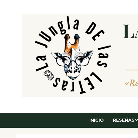
Saltar
al
contenido
INICIO
RESEÑAS