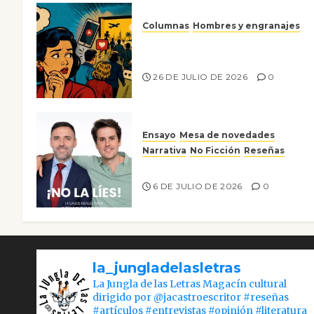
Columnas
Hombres y engranajes
Ya no confiamos ni en lo que
nos gusta
26 DE JULIO DE 2026
0
Ensayo
Mesa de novedades
Narrativa
No Ficción
Reseñas
¡No la líes!
6 DE JULIO DE 2026
0
la_jungladelasletras
La Jungla de las Letras Magacín cultural
dirigido por @jacastroescritor #reseñas
#artículos #entrevistas #opinión #literatura