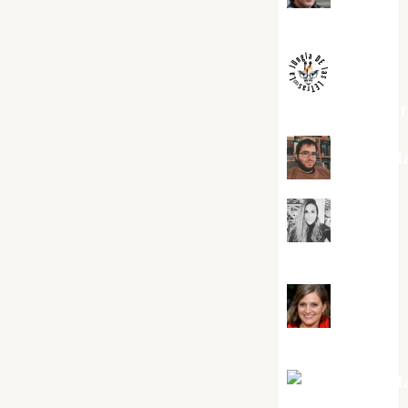
Melgarejo
jungladelaslet
Kiko Pri
Mar
Carrillo
Mari
Carmen Pérez
Maxi Sabel