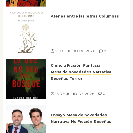
Atenea entre las letras
Columnas
Versos y relatos de libertad: el
canto a la conciencia de la
escritora peruana Sol del
Risco
25 DE JULIO DE 2026
0
Ciencia Ficción
Fantasía
Mesa de novedades
Narrativa
Reseñas
Terror
Lo que no veo en el bosque
15 DE JULIO DE 2026
0
Ensayo
Mesa de novedades
Narrativa
No Ficción
Reseñas
¡No la líes!