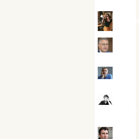
Silvano
Eva Frai
Jesús
Cuenca Torres
Joaquín
Rández Ramos
José
Antonio Castro
Cebrián
Juanjo