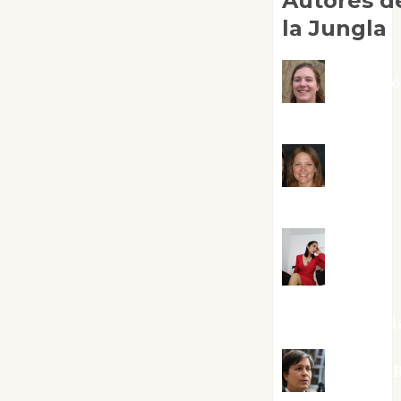
Autores d
la Jungla
Adoraci
Negre Pujol
Angie
Ballester
Aura
Metzeri
Altamirano Sol
Aurelio R