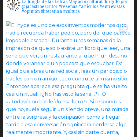
La Jungla de las Letras Magacín cultural dirigido por
@jacastroescritor #reseñas #artículos #entrevistas
#opinión #literatura #cultura