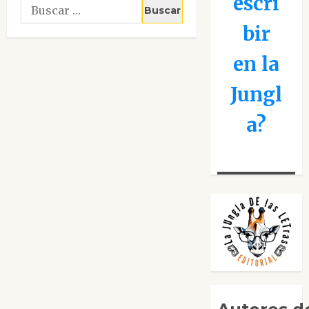
escri
Buscar:
bir
en la
Jungl
a?