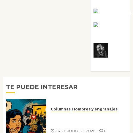
Tornes
Noa Guardi
Rosa
Villalejos
Víctor
Morata
TE PUEDE INTERESAR
Columnas
Hombres y engranajes
Ya no confiamos ni en lo que
nos gusta
26 DE JULIO DE 2026
0