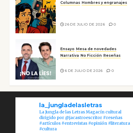
Columnas
Hombres y engranajes
Ya no confiamos ni en lo que
nos gusta
26 DE JULIO DE 2026
0
Ensayo
Mesa de novedades
Narrativa
No Ficción
Reseñas
¡No la líes!
6 DE JULIO DE 2026
0
la_jungladelasletras
La Jungla de las Letras Magacín cultural
dirigido por @jacastroescritor #reseñas
#artículos #entrevistas #opinión #literatura
#cultura