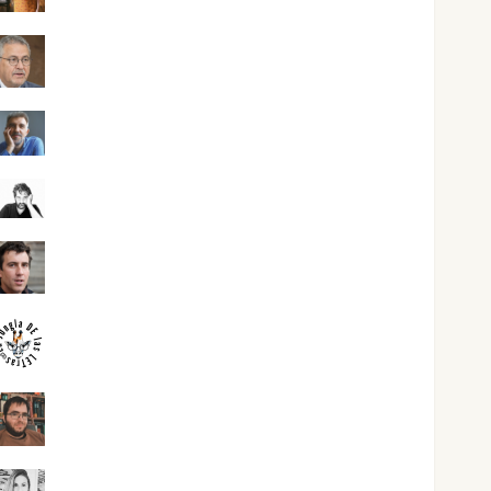
Jesús Cuenca Torres
Joaquín Rández Ramos
José Antonio Castro Cebrián
Juanjo Melgarejo
jungladelasletras
Kiko Prian