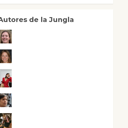
Autores de la Jungla
Adoración Negre Pujol
Angie Ballester
Aura Metzeri Altamirano Solar
Aurelio R. Silvano
Eva Fraile