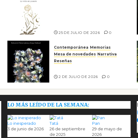
Versos y relatos de libertad:
el canto a la conciencia de la
escritora peruana Sol del
Risco
25 DE JULIO DE 2026
0
Contemporánea
Memorias
Mesa de novedades
Narrativa
Reseñas
Tienes que mirar
2 DE JULIO DE 2026
0
LO MÁS LEÍDO DE LA SEMANA:
Lo inesperado
Tatá
Pan
3 de junio de 2026
26 de septiembre
29 de mayo de
de 2025
2026