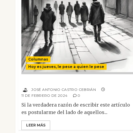
Columnas
Hoy es jueves, le pese a quien le pese
Así nos va…
JOSÉ ANTONIO CASTRO CEBRIÁN
11 DE FEBRERO DE 2024
0
Si la verdadera razón de escribir este artículo
es postularme del lado de aquellos...
LEER MÁS