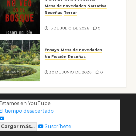
Mesa de novedades
Narrativa
Reseñas
Terror
Lo que no veo en el bosque
15 DE JULIO DE 2026
0
Ensayo
Mesa de novedades
No Ficción
Reseñas
Jardines íntimos
30 DE JUNIO DE 2026
0
Estamos en YouTube
El tiempo desacertado
Cargar más...
Suscríbete