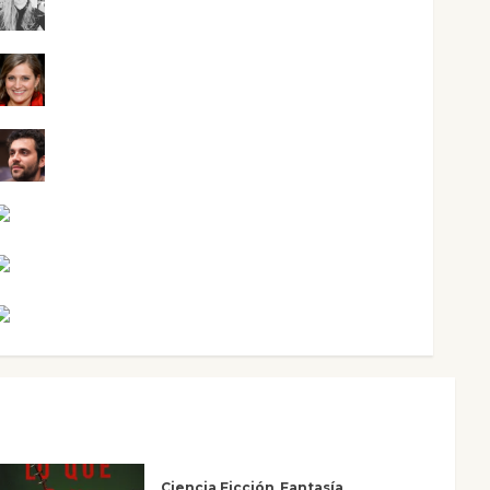
Mar Carrillo
Mari Carmen Pérez
Maxi Sabela Tornes
Noa Guardia
Rosa Villalejos
Víctor Morata
Ciencia Ficción
Fantasía