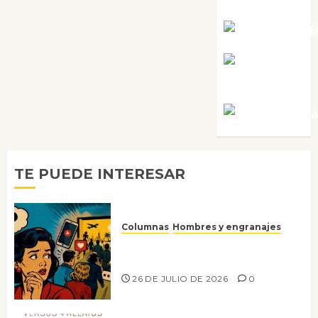
Tornes
Noa Guardi
Rosa
Villalejos
Víctor Mora
TE PUEDE INTERESAR
Columnas
Hombres y engranajes
Ya no confiamos ni en lo que
nos gusta
26 DE JULIO DE 2026
0