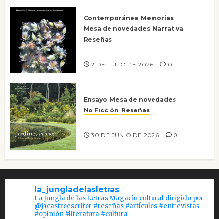
Contemporánea
Memorias
Mesa de novedades
Narrativa
Reseñas
Tienes que mirar
2 DE JULIO DE 2026
0
Ensayo
Mesa de novedades
No Ficción
Reseñas
Jardines íntimos
30 DE JUNIO DE 2026
0
la_jungladelasletras
La Jungla de las Letras Magacín cultural dirigido por
@jacastroescritor #reseñas #artículos #entrevistas
#opinión #literatura #cultura