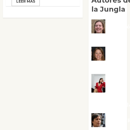
Autores d
LEER MÁS
la Jungla
Adoraci
Negre Pujol
Angie
Ballester
Aura
Metzeri
Altamirano Sol
Aurelio R