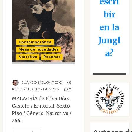
escri
bir
en la
Jungl
Contemporánea
Mesa de novedades
a?
Narrativa
Reseñas
Malacría
JUANJO MELGAREJO
10 DE FEBRERO DE 2026
0
MALACRÍA de Elisa Díaz
Castelo / Editorial: Sexto
Piso / Género: Narrativa /
266...