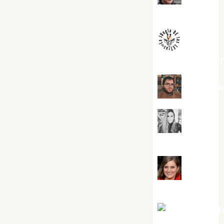
Melgarejo
jungladelaslet
Kiko Pri
Mar
Carrillo
Mari
Carmen Pérez
Maxi Sabel