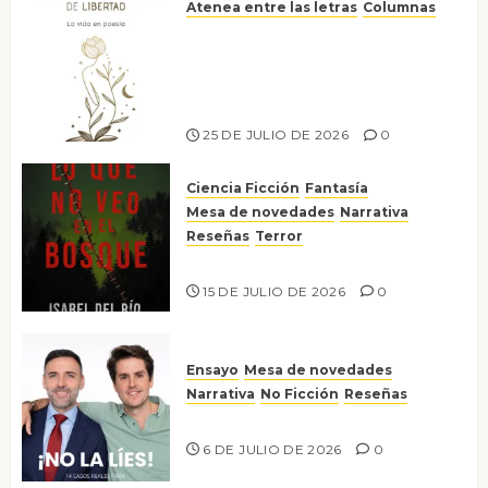
Atenea entre las letras
Columnas
Versos y relatos de libertad: el
canto a la conciencia de la
escritora peruana Sol del
Risco
25 DE JULIO DE 2026
0
Ciencia Ficción
Fantasía
Mesa de novedades
Narrativa
Reseñas
Terror
Lo que no veo en el bosque
15 DE JULIO DE 2026
0
Ensayo
Mesa de novedades
Narrativa
No Ficción
Reseñas
¡No la líes!
6 DE JULIO DE 2026
0