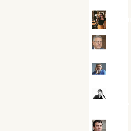
Silvano
Eva Frai
Jesús
Cuenca Torres
Joaquín
Rández Ramos
José
Antonio Castro
Cebrián
Juanjo