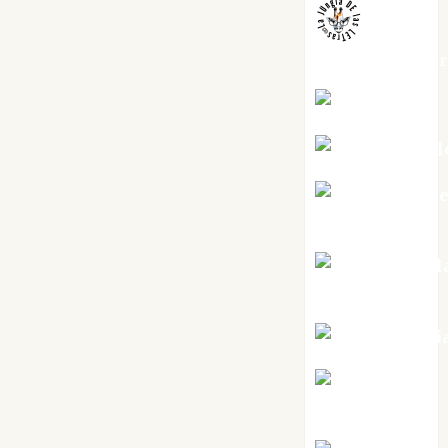
jungladelaslet
Kiko Prian
Mar Carrill
Mari Carm
Pérez
Maxi Sabel
Tornes
Noa Guardi
Rosa
Villalejos