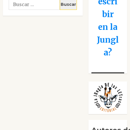
escri
Buscar:
bir
en la
Jungl
a?