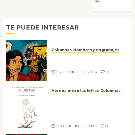
Víctor Mora
TE PUEDE INTERESAR
Columnas
Hombres y engranajes
Ya no confiamos ni en lo que
nos gusta
26 DE JULIO DE 2026
0
Atenea entre las letras
Columnas
Versos y relatos de libertad: el
canto a la conciencia de la
escritora peruana Sol del
Risco
25 DE JULIO DE 2026
0