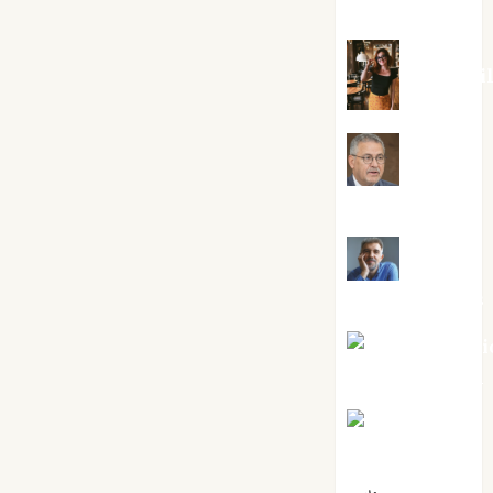
Silvano
Eva Frai
Jesús
Cuenca Torres
Joaquín
Rández Ramos
José Antoni
Castro Cebrián
Juanjo
Melgarejo