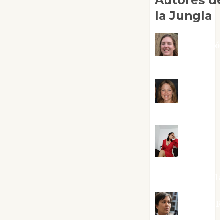
Autores d
la Jungla
Adoraci
Negre Pujol
Angie
Ballester
Aura
Metzeri
Altamirano Sol
Aurelio R