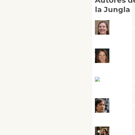
Autores d
la Jungla
Adoraci
Negre Pujol
Angie
Ballester
Aura Metze
Altamirano Sol
Aurelio R
Silvano