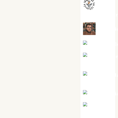
jungladelaslet
Kiko Pri
Mar Carrill
Mari Carm
Pérez
Maxi Sabel
Tornes
Noa Guardi
Rosa
Villalejos