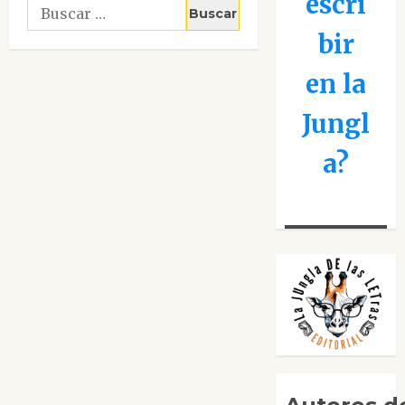
escri
Buscar:
bir
en la
Jungl
a?