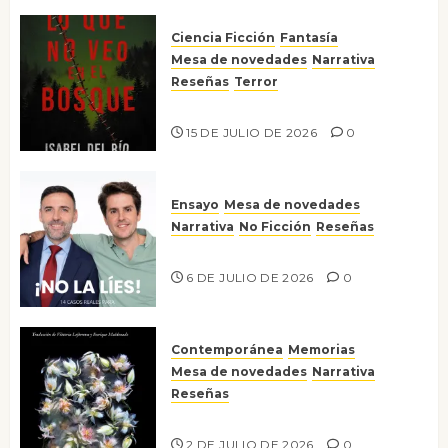
Ciencia Ficción
Fantasía
Mesa de novedades
Narrativa
Reseñas
Terror
Lo que no veo en el bosque
15 DE JULIO DE 2026
0
Ensayo
Mesa de novedades
Narrativa
No Ficción
Reseñas
¡No la líes!
6 DE JULIO DE 2026
0
Contemporánea
Memorias
Mesa de novedades
Narrativa
Reseñas
Tienes que mirar
2 DE JULIO DE 2026
0