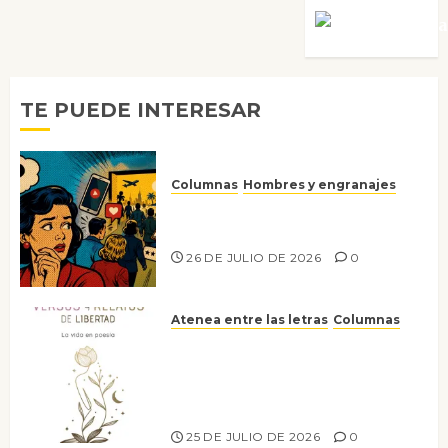
Víctor Mora
TE PUEDE INTERESAR
Columnas
Hombres y engranajes
Ya no confiamos ni en lo que
nos gusta
26 DE JULIO DE 2026
0
Atenea entre las letras
Columnas
Versos y relatos de libertad: el
canto a la conciencia de la
escritora peruana Sol del
Risco
25 DE JULIO DE 2026
0