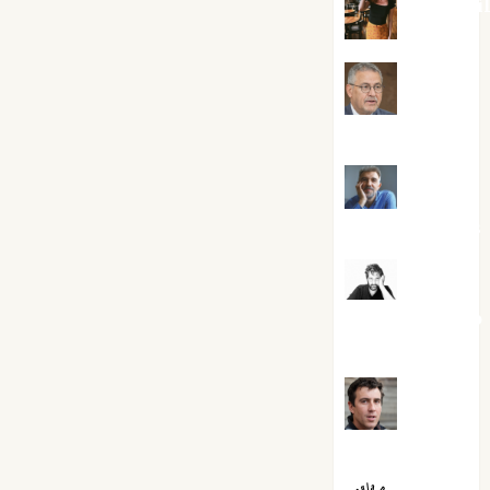
Eva Frai
Jesús
Cuenca Torres
Joaquín
Rández Ramos
José
Antonio Castro
Cebrián
Juanjo
Melgarejo