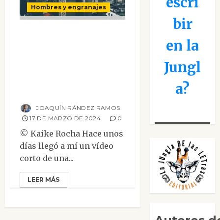
escri
Hombres y engranajes
bir
Una prisión sin
en la
muros en la que los
presos ni siquiera
Jungl
sueñan con
a?
escapar
JOAQUÍN RÁNDEZ RAMOS
17 DE MARZO DE 2024
0
© Kaike Rocha Hace unos
días llegó a mí un vídeo
corto de una...
LEER MÁS