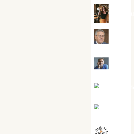
Eva Frai
Jesús
Cuenca Torres
Joaquín
Rández Ramos
José Antoni
Castro Cebrián
Juanjo
Melgarejo