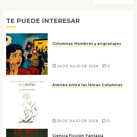
TE PUEDE INTERESAR
Columnas
Hombres y engranajes
Ya no confiamos ni en lo que
nos gusta
26 DE JULIO DE 2026
0
Atenea entre las letras
Columnas
Versos y relatos de libertad: el
canto a la conciencia de la
escritora peruana Sol del
Risco
25 DE JULIO DE 2026
0
Ciencia Ficción
Fantasía