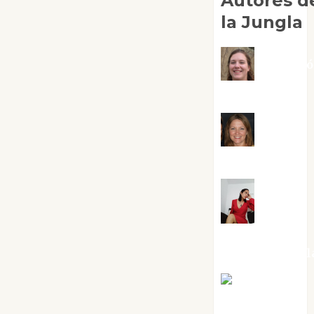
Autores d
la Jungla
Adoraci
Negre Pujol
Angie
Ballester
Aura
Metzeri
Altamirano Sol
Aurelio R.
Silvano