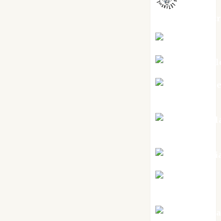
jungladelaslet
Kiko Prian
Mar Carrill
Mari Carm
Pérez
Maxi Sabel
Tornes
Noa Guardi
Rosa
Villalejos
Víctor Mora