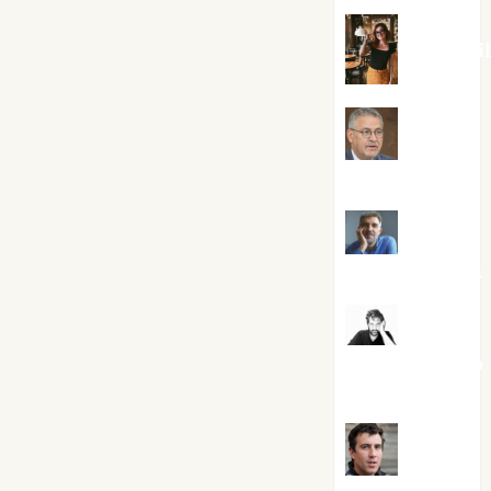
Eva Frai
Jesús
Cuenca Torres
Joaquín
Rández Ramos
José
Antonio Castro
Cebrián
Juanjo