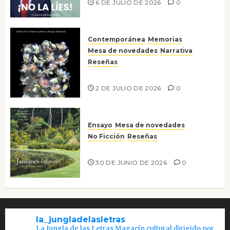
6 DE JULIO DE 2026
0
Contemporánea
Memorias
Mesa de novedades
Narrativa
Reseñas
Tienes que mirar
2 DE JULIO DE 2026
0
Ensayo
Mesa de novedades
No Ficción
Reseñas
Jardines íntimos
30 DE JUNIO DE 2026
0
la_jungladelasletras
La Jungla de las Letras Magacín cultural dirigido por