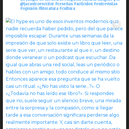
@jacastroescritor #reseñas #artículos #entrevistas
#opinión #literatura #cultura