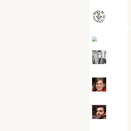
Melgarejo
jungladelaslet
Kiko Prian
Mar
Carrillo
Mari
Carmen Pérez
Maxi
Sabela Tornes