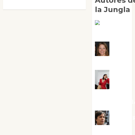
Autores d
la Jungla
Adoración
Negre Pujol
Angie
Ballester
Aura
Metzeri
Altamirano Sol
Aurelio R
Silvano