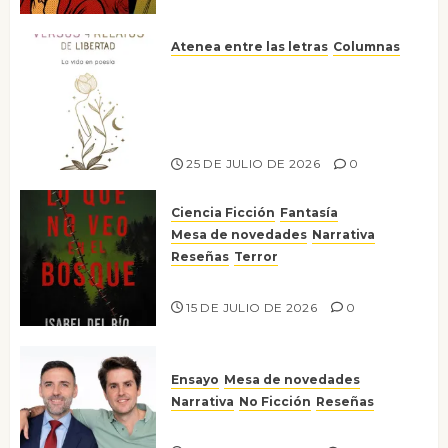
Atenea entre las letras
Columnas
Versos y relatos de libertad: el
canto a la conciencia de la
escritora peruana Sol del
Risco
25 DE JULIO DE 2026
0
Ciencia Ficción
Fantasía
Mesa de novedades
Narrativa
Reseñas
Terror
Lo que no veo en el bosque
15 DE JULIO DE 2026
0
Ensayo
Mesa de novedades
Narrativa
No Ficción
Reseñas
¡No la líes!