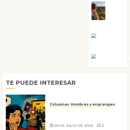
Noa
Guardia
Rosa
Villalejos
Víctor Mora
TE PUEDE INTERESAR
Columnas
Hombres y engranajes
Ya no confiamos ni en lo que
nos gusta
26 DE JULIO DE 2026
0