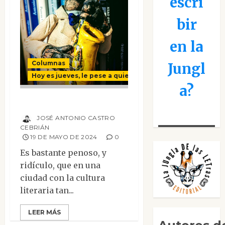
escri
bir
en la
Columnas
Jungl
Hoy es jueves, le pese a quien le pese
a?
¿Qué es poesía?
JOSÉ ANTONIO CASTRO
CEBRIÁN
19 DE MAYO DE 2024
0
Es bastante penoso, y
ridículo, que en una
ciudad con la cultura
literaria tan...
LEER MÁS