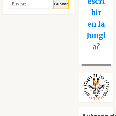
escri
Buscar:
bir
en la
Jungl
a?