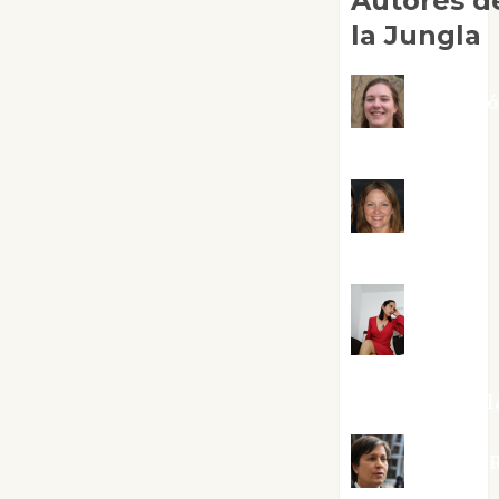
Autores d
la Jungla
Adoraci
Negre Pujol
Angie
Ballester
Aura
Metzeri
Altamirano Sol
Aurelio R