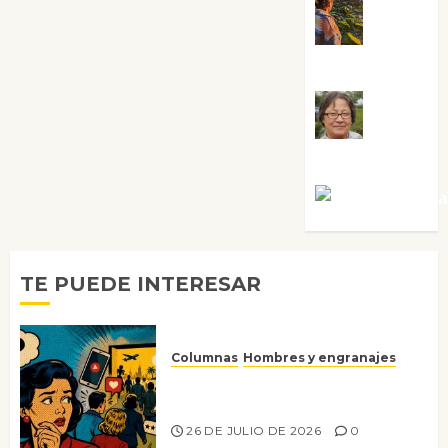
Noa
Guardia
Rosa
Villalejos
Víctor Mora
TE PUEDE INTERESAR
Columnas
Hombres y engranajes
Ya no confiamos ni en lo que
nos gusta
26 DE JULIO DE 2026
0