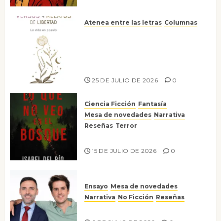
Atenea entre las letras
Columnas
Versos y relatos de libertad: el
canto a la conciencia de la
escritora peruana Sol del
Risco
25 DE JULIO DE 2026
0
Ciencia Ficción
Fantasía
Mesa de novedades
Narrativa
Reseñas
Terror
Lo que no veo en el bosque
15 DE JULIO DE 2026
0
Ensayo
Mesa de novedades
Narrativa
No Ficción
Reseñas
¡No la líes!