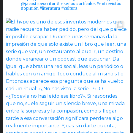
@jacastroescritor #reseñas #artículos #entrevistas
#opinión #literatura #cultura