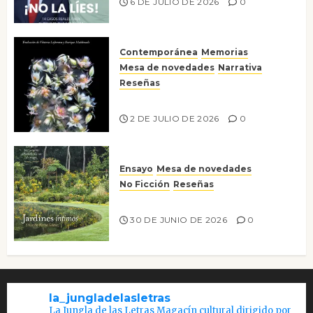
6 DE JULIO DE 2026
0
Contemporánea
Memorias
Mesa de novedades
Narrativa
Reseñas
Tienes que mirar
2 DE JULIO DE 2026
0
Ensayo
Mesa de novedades
No Ficción
Reseñas
Jardines íntimos
30 DE JUNIO DE 2026
0
la_jungladelasletras
La Jungla de las Letras Magacín cultural dirigido por