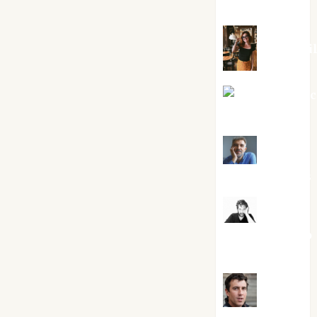
Silvano
Eva Frai
Jesús Cuen
Torres
Joaquín
Rández Ramos
José
Antonio Castro
Cebrián
Juanjo