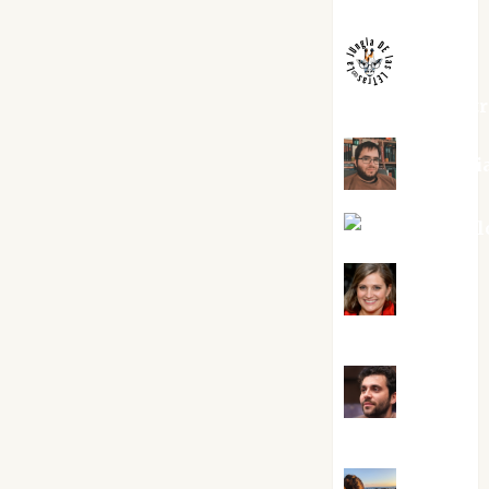
Melgarejo
jungladelaslet
Kiko Pri
Mar Carrill
Mari
Carmen Pérez
Maxi
Sabela Tornes